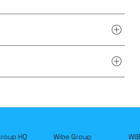
Group HQ
Wibe Group
WIB