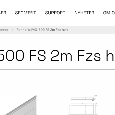
GER
SEGMENT
SUPPORT
NYHETER
OM O
enner
Renne W1/40-500 FS 2m Fzs hvit
00 FS 2m Fzs h