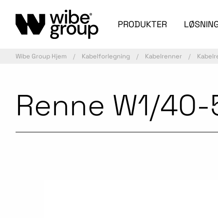
PRODUKTER
LØSNIN
Wibe Group Hjem
Kabelforlegning
Kabelrenner
Kabelr
Renne W1/40-5
Aktiv artikkel