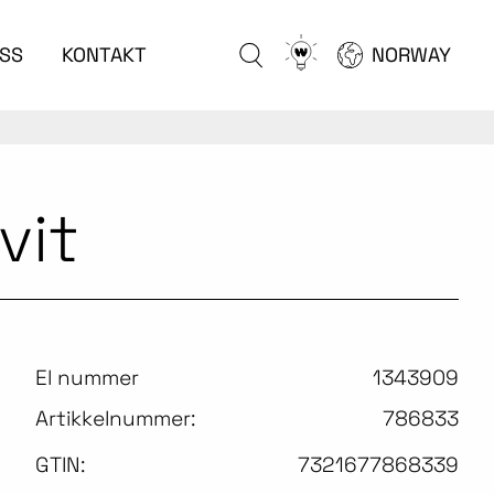
Go
SS
KONTAKT
NORWAY
to
configurator
vit
El nummer
1343909
Artikkelnummer:
786833
GTIN:
7321677868339