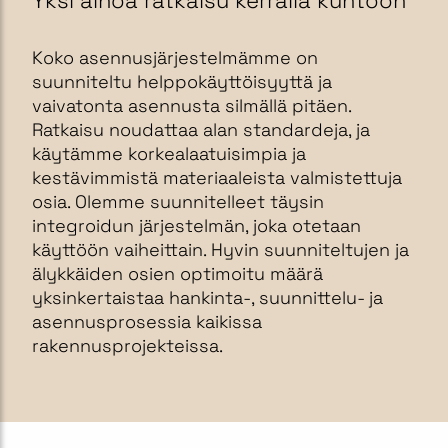
Yksi ainoa ratkaisu kerralla kuntoon
Koko asennusjärjestelmämme on
suunniteltu helppokäyttöisyyttä ja
vaivatonta asennusta silmällä pitäen.
Ratkaisu noudattaa alan standardeja, ja
käytämme korkealaatuisimpia ja
kestävimmistä materiaaleista valmistettuja
osia. Olemme suunnitelleet täysin
integroidun järjestelmän, joka otetaan
käyttöön vaiheittain. Hyvin suunniteltujen ja
älykkäiden osien optimoitu määrä
yksinkertaistaa hankinta-, suunnittelu- ja
asennusprosessia kaikissa
rakennusprojekteissa.