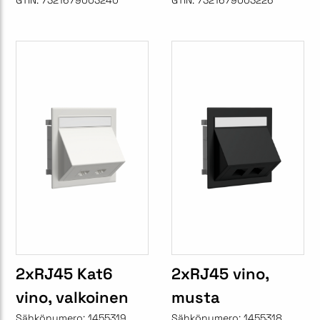
GTIN:
7321679003240
GTIN:
7321679003226
2xRJ45 Kat6
2xRJ45 vino,
vino, valkoinen
musta
Sähkönumero:
1455319
Sähkönumero:
1455318