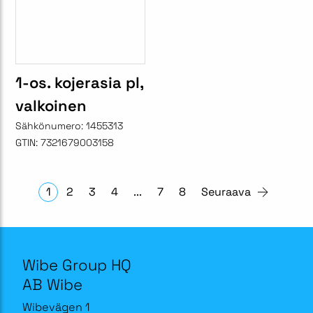
1-os. kojerasia pl,
valkoinen
Sähkönumero:
1455313
GTIN:
7321679003158
1
2
3
4
...
7
8
Seuraava
Wibe Group HQ
AB Wibe
Wibevägen 1