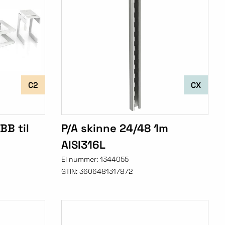
C2
CX
BB til
P/A skinne 24/48 1m
AISI316L
El nummer:
1344055
GTIN:
3606481317872