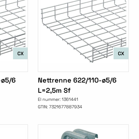
CX
CX
-ø5/6
Nettrenne 622/110-ø5/6
L=2,5m Sf
El nummer:
1361441
GTIN:
7321677887934