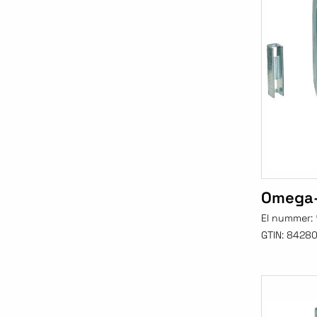
Omega-
El nummer:
GTIN:
84280