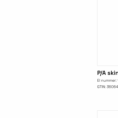
P/A ski
El nummer:
GTIN:
36064