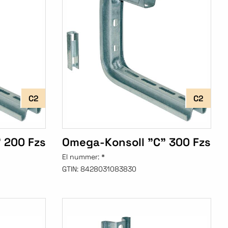
C2
C2
 200 Fzs
Omega-Konsoll "C" 300 Fzs
El nummer:
*
GTIN:
8428031083830