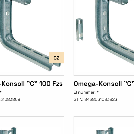
C2
Konsoll "C" 100 Fzs
Omega-Konsoll "C"
*
El nummer:
*
31083809
GTIN:
8428031083823