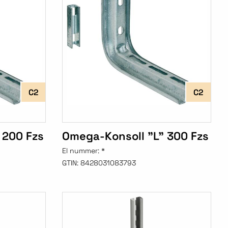
C2
C2
 200 Fzs
Omega-Konsoll "L" 300 Fzs
El nummer:
*
GTIN:
8428031083793