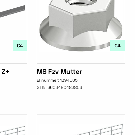
C4
C4
 Z+
M8 Fzv Mutter
El nummer:
1394005
GTIN:
3606480483806