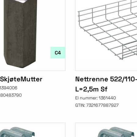
C4
 SkjøteMutter
Nettrenne 522/110
L=2,5m Sf
1394006
480483790
El nummer:
1361440
GTIN:
7321677887927