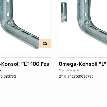
C2
Konsoll "L" 100 Fzs
Omega-Konsoll "L"
*
El nummer:
*
31083762
GTIN:
8428031083786