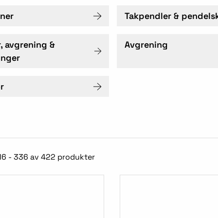
nner
Takpendler & pendels
, avgrening &
Avgrening
inger
r
16 - 336 av 422 produkter