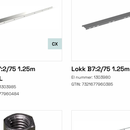
CX
:2/75 1.25m
Lokk B7:2/75 1.25m
L
El nummer:
1303980
GTIN:
7321677960385
1303985
77960484