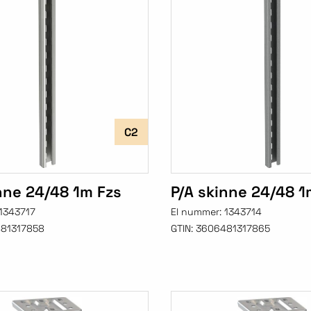
C2
nne 24/48 1m Fzs
P/A skinne 24/48 1
1343717
El nummer:
1343714
81317858
GTIN:
3606481317865