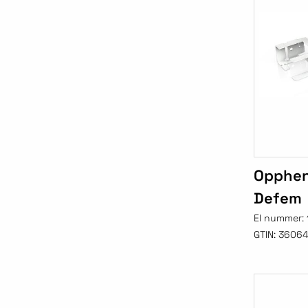
Oppheng
Defem
El nummer:
GTIN:
3606