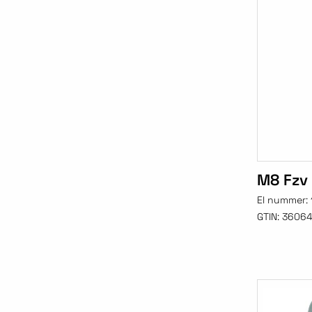
M8 Fzv
El nummer:
GTIN:
3606