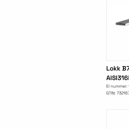
Lokk B7
AISI316
El nummer:
GTIN:
73216