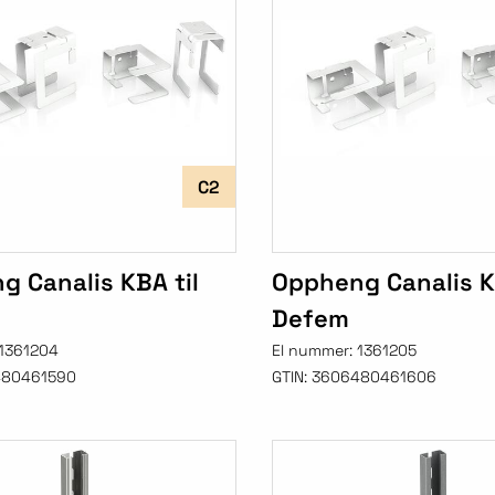
C2
 Canalis KBA til
Oppheng Canalis K
Defem
1361204
El nummer:
1361205
480461590
GTIN:
3606480461606