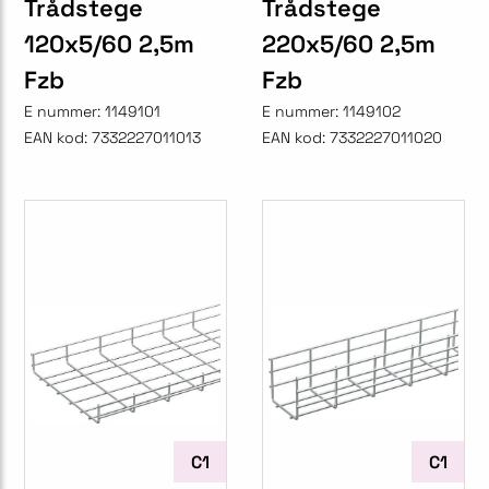
Trådstege
Trådstege
120x5/60 2,5m
220x5/60 2,5m
Fzb
Fzb
E nummer:
1149101
E nummer:
1149102
EAN kod:
7332227011013
EAN kod:
7332227011020
C1
C1