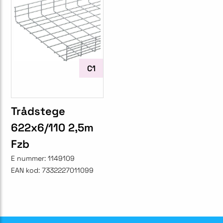
C1
Trådstege
622x6/110 2,5m
Fzb
E nummer:
1149109
EAN kod:
7332227011099