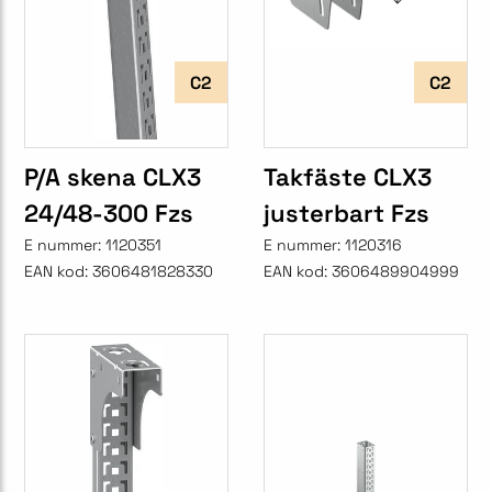
C2
C2
P/A skena CLX3
Takfäste CLX3
24/48-300 Fzs
justerbart Fzs
E nummer:
1120351
E nummer:
1120316
EAN kod:
3606481828330
EAN kod:
3606489904999