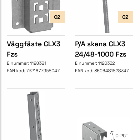
C2
C2
Väggfäste CLX3
P/A skena CLX3
Fzs
24/48-1000 Fzs
E nummer:
1120381
E nummer:
1120352
EAN kod:
7321677958047
EAN kod:
3606481828347