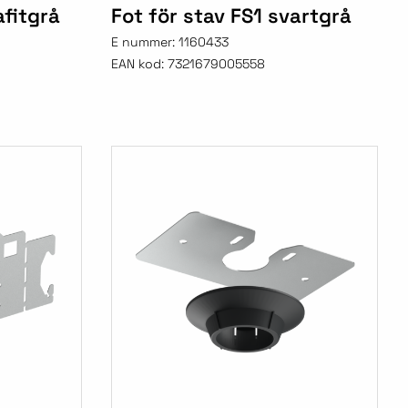
afitgrå
Fot för stav FS1 svartgrå
E nummer:
1160433
EAN kod:
7321679005558