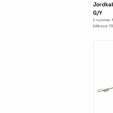
Jordka
G/Y
E nummer:
EAN kod:
73