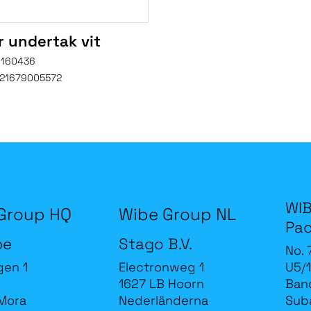
r undertak vit
1160436
21679005572
WIB
Group HQ
Wibe Group NL
Pac
be
Stago B.V.
No. 
gen 1
Electronweg 1
U5/1
1627 LB Hoorn
Band
Mora
Nederländerna
Sub