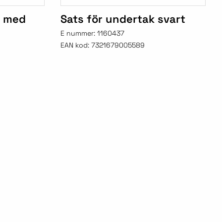
g med
Sats för undertak svart
E nummer:
1160437
EAN kod:
7321679005589