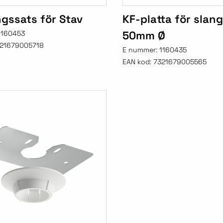
gssats för Stav
KF-platta för slan
50mm Ø
1160453
21679005718
E nummer:
1160435
EAN kod:
7321679005565