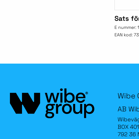
Sats fö
E nummer:
EAN kod:
73
Wibe 
AB Wi
Wibevä
BOX 401
792 36 