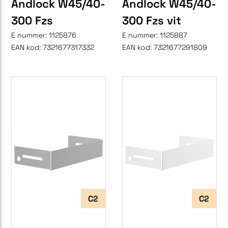
Ändlock W45/40-
Ändlock W45/40-
300 Fzs
300 Fzs vit
E nummer:
1125876
E nummer:
1125887
EAN kod:
7321677317332
EAN kod:
7321677291809
C2
C2