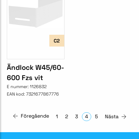
C2
Ändlock W45/60-
600 Fzs vit
E nummer:
1126832
EAN kod:
7321677867776
Föregående
1
2
3
4
5
Nästa