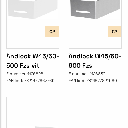
C2
C2
Ändlock W45/60-
Ändlock W45/60-
500 Fzs vit
600 Fzs
E nummer:
1126828
E nummer:
1126830
EAN kod:
7321677867769
EAN kod:
7321677822980