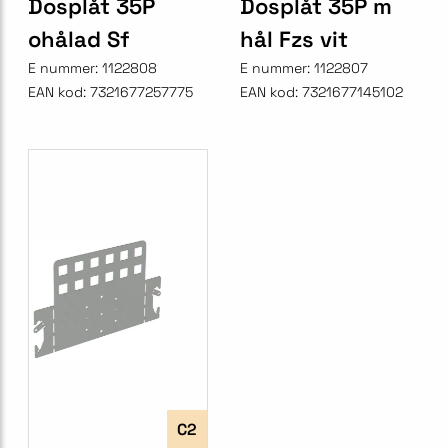
Dosplåt 35P
Dosplåt 35P m
ohålad Sf
hål Fzs vit
E nummer:
1122808
E nummer:
1122807
EAN kod:
7321677257775
EAN kod:
7321677145102
C2