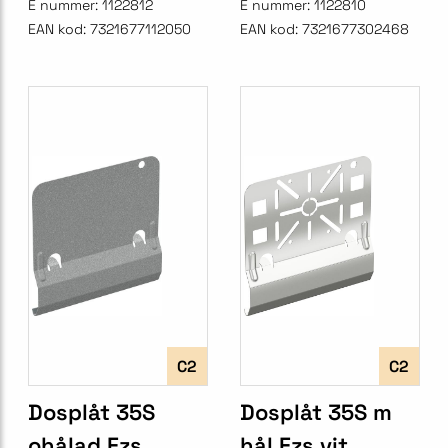
E nummer:
1122812
E nummer:
1122810
EAN kod:
7321677112050
EAN kod:
7321677302468
C2
C2
Dosplåt 35S
Dosplåt 35S m
ohålad Fzs
hål Fzs vit