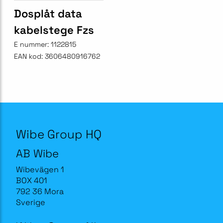
Dosplåt data
kabelstege Fzs
E nummer:
1122815
EAN kod:
3606480916762
Wibe Group HQ
AB Wibe
Wibevägen 1
BOX 401
792 36 Mora
Sverige