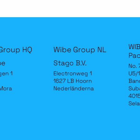
WIB
Group HQ
Wibe Group NL
Pac
be
Stago B.V.
No. 
gen 1
Electronweg 1
U5/1
1627 LB Hoorn
Band
Mora
Nederländerna
Sub
4015
Sela