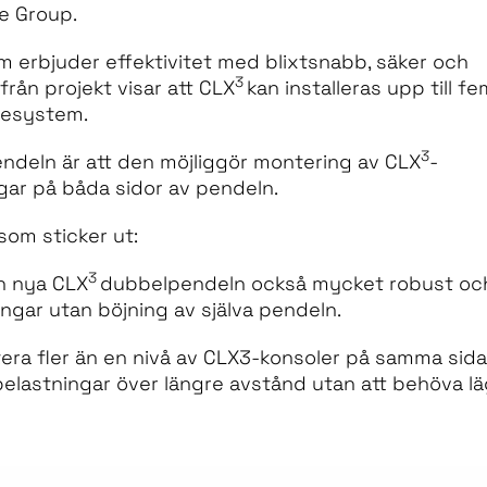
e Group.
m erbjuder effektivitet med blixtsnabb, säker och
3
från projekt visar att CLX
kan installeras upp till fe
gesystem.
3
endeln är att den möjliggör montering av CLX
-
gar på båda sidor av pendeln.
om sticker ut:
3
en nya CLX
dubbelpendeln också mycket robust oc
ngar utan böjning av själva pendeln.
ntera fler än en nivå av CLX3-konsoler på samma sida
 belastningar över längre avstånd utan att behöva l