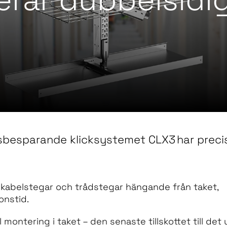
idsbesparande klicksystemet CLX3 har preci
a kabelstegar och trådstegar hängande från taket,
onstid.
 montering i taket – den senaste tillskottet till det 