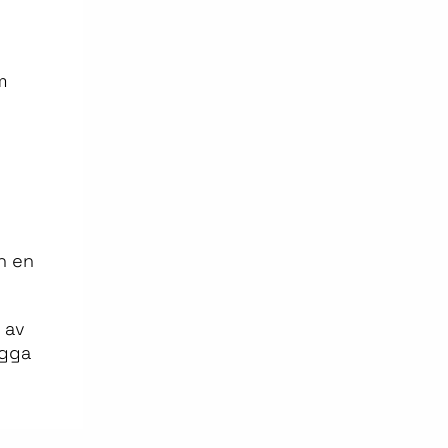
m
h en
 av
ägga