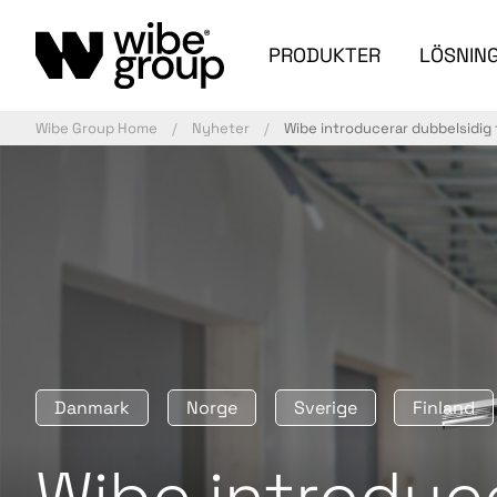
PRODUKTER
LÖSNIN
Wibe Group Home
Nyheter
Wibe introducerar dubbelsidig
Danmark
Norge
Sverige
Finland
Wibe introduc