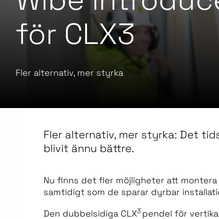
för CLX3
Fler alternativ, mer styrka
Fler alternativ, mer styrka: Det t
blivit ännu bättre.
Nu finns det fler möjligheter att monter
samtidigt som de sparar dyrbar installati
3
Den dubbelsidiga CLX
pendel för vertikal