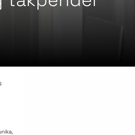
s
unika,