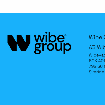
Wibe 
AB Wi
Wibevä
BOX 401
792 36 
Sverige