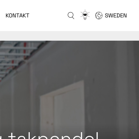
Go
KONTAKT
SWEDEN
to
configurator
g takpendel