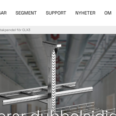
GAR
SEGMENT
SUPPORT
NYHETER
OM
 takpendel för CLX3
erar dubbelsidi