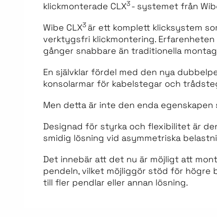
3
klickmonterade CLX
- systemet från Wib
3
Wibe CLX
är ett komplett klicksystem so
verktygsfri klickmontering. Erfarenheten 
gånger snabbare än traditionella monta
En självklar fördel med den nya dubbelp
konsolarmar för kabelstegar och trådste
Men detta är inte den enda egenskapen s
Designad för styrka och flexibilitet är d
smidig lösning vid asymmetriska belastni
Det innebär att det nu är möjligt att mo
pendeln, vilket möjliggör stöd för högre
till fler pendlar eller annan lösning.