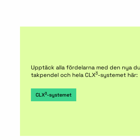
Upptäck alla fördelarna med den nya du
3
takpendel och hela CLX
-systemet här:
3
CLX
-systemet