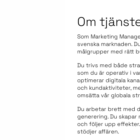
Om tjänst
Som Marketing Manager 
svenska marknaden. Du s
målgrupper med rätt b
Du trivs med både stra
som du är operativ i v
optimerar digitala kan
och kundaktiviteter, m
omsätta vår globala stra
Du arbetar brett med di
generering. Du skapar m
och följer upp effekte
stödjer affären.