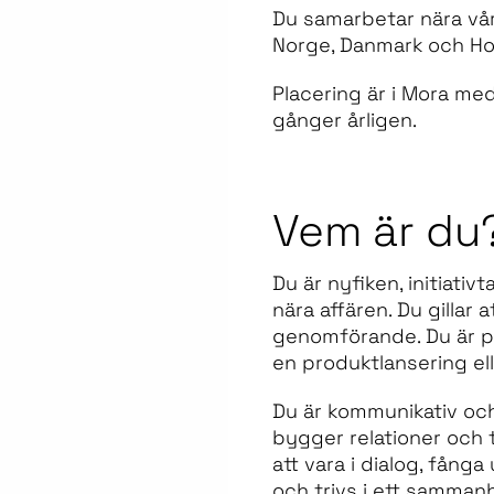
Du samarbetar nära vår
Norge, Danmark och Holl
Placering är i Mora me
gånger årligen.
Vem är du
Du är nyfiken, initiativ
nära affären. Du gillar 
genomförande. Du är pr
en produktlansering el
Du är kommunikativ och 
bygger relationer och t
att vara i dialog, fång
och trivs i ett samman