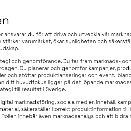
en
ansvarar du för att driva och utveckla vår markna
tärker varumärket, ökar synligheten och säkerställe
udskap.
tegi och genomförande. Du tar fram marknads- och 
ardagen. Du planerar och genomför kampanjer, produ
aler och stöttar produktlanseringar och event. Iblan
en ditt huvudfokus ligger på det löpande marknads
tegi till resultat i Sverige.
gital marknadsföring, sociala medier, innehåll, kam
aterial, säkerställer korrekt produktinformation til
r. Rollen innebär även marknadsanalys och att bidra