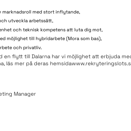
v marknadsroll med stort inflytande,
v och utveckla arbetssätt,
enhet och teknisk kompetens att luta dig mot,
 med möjlighet till hybridarbete (Mora som bas),
bete och privatliv.
d en flytt till Dalarna har vi möjlighet att erbjuda 
na, läs mer på deras hemsida
www.rekryteringslots.s
eting Manager