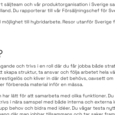
t säljteam och vår produktorganisation i Sverige s
and. Du rapporterar till vår Försäljningschef för Sv
d möjlighet till hybridarbete. Resor utanför Sverig
?
tagande och trivs i en roll där du får jobba både str
att skapa struktur, ta ansvar och följa arbetet hela vä
estigelös och kliver in där det behövs, oavsett om d
ler förbereda material inför en mässa.
har lätt för att samarbeta med olika funktioner. Du
rivs i nära samspel med både interna och externa in
a upp behov och bidra med idéer. Du vågar testa nytt
hang där man jobbar tillsammans och tar saker fram