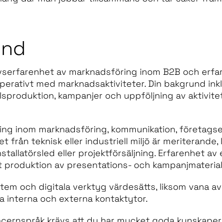
und
livserfarenhet av marknadsföring inom B2B och erfa
perativt med marknadsaktiviteter. Din bakgrund in
ållsproduktion, kampanjer och uppföljning av aktivit
ning inom marknadsföring, kommunikation, företagse
från teknisk eller industriell miljö är meriterande, 
installatörsled eller projektförsäljning. Erfarenhet a
produktion av presentations- och kampanjmaterial 
em och digitala verktyg värdesätts, liksom vana av 
 interna och externa kontaktytor.
ncernspråk krävs att du har mycket goda kunskaper 