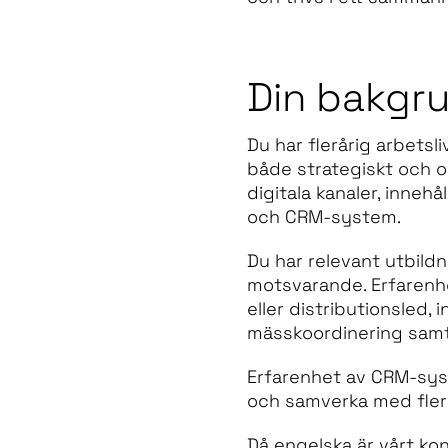
Din bakgr
Du har flerårig arbets
både strategiskt och o
digitala kanaler, inneh
och CRM-system.
Du har relevant utbild
motsvarande. Erfarenhet 
eller distributionsled, 
mässkoordinering samt 
Erfarenhet av CRM-syst
och samverka med flera
Då engelska är vårt ko