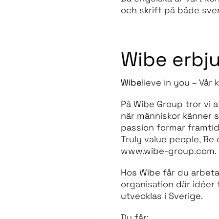
och skrift på både sve
Wibe erbj
Wibe
lieve in you – Vår
På Wibe Group tror vi a
när människor känner si
passion formar framtid
Truly value people, Be 
www.wibe-group.com.
Hos Wibe får du arbeta 
organisation där idéer 
utvecklas i Sverige.
Du får: