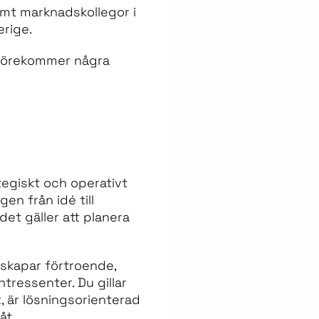
amt marknadskollegor i
erige.
e förekommer några
ategiskt och operativt
gen från idé till
et gäller att planera
 skapar förtroende,
tressenter. Du gillar
, är lösningsorienterad
åt.