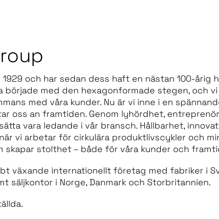
roup
929 och har sedan dess haft en nästan 100-årig hi
sa började med den hexagonformade stegen, och vi 
ammans med våra kunder. Nu är vi inne i en spännand
a tar oss an framtiden. Genom lyhördhet, entrepren
rtsätta vara ledande i vår bransch. Hållbarhet, innov
när vi arbetar för cirkulära produktlivscykler och mi
om skapar stolthet – både för våra kunder och framt
bt växande internationellt företag med fabriker i S
mt säljkontor i Norge, Danmark och Storbritannien.
ällda.