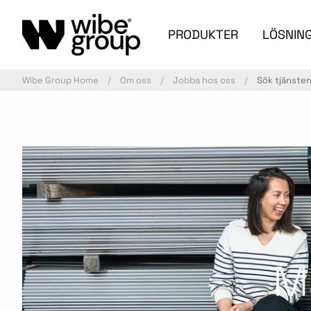
PRODUKTER
LÖSNIN
Wibe Group Home
Om oss
Jobba hos oss
Sök tjänste
M