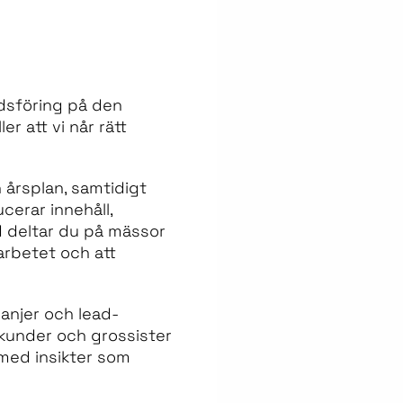
dsföring på den
r att vi når rätt
årsplan, samtidigt
cerar innehåll,
d deltar du på mässor
arbetet och att
panjer och lead-
l kunder och grossister
 med insikter som