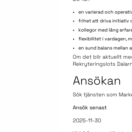
•
en varierad och operati
•
frihet att driva initiati
•
kollegor med lång erfar
•
flexibilitet i vardagen,
•
en sund balans mellan ar
Om det blir aktuellt me
Rekryteringslots Dalar
Ansökan
Sök tjänsten som Mark
Ansök senast
2025-11-30