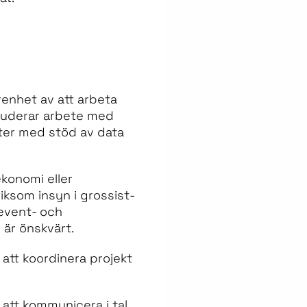
renhet av att arbeta
kluderar arbete med
eter med stöd av data
konomi eller
liksom insyn i grossist-
v event- och
är önskvärt.
att koordinera projekt
att kommunicera i tal