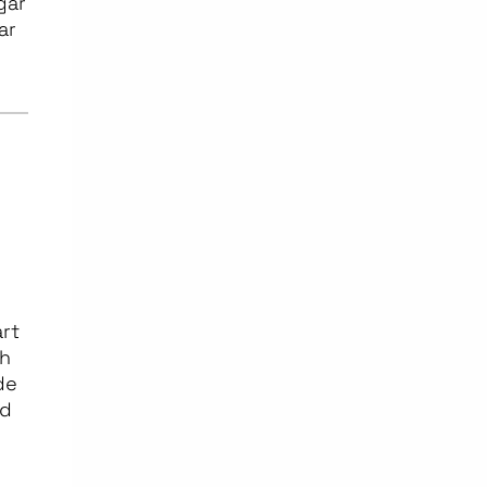
gar
ar
årt
ch
de
ed