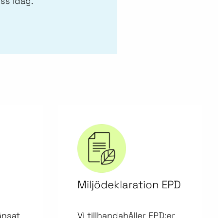
oss idag.
Miljödeklaration EPD
änsat
Vi tillhandahåller EPD:er