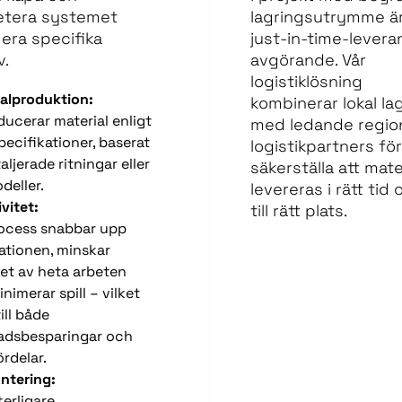
etera systemet
lagringsutrymme ä
 era specifika
just-in-time-levera
.
avgörande. Vår
logistiklösning
alproduktion:
kombinerar lokal la
ducerar material enligt
med ledande regio
pecifikationer, baserat
logistikpartners för
aljerade ritningar eller
säkerställa att mate
eller.
levereras i rätt tid 
ivitet:
till rätt plats.
rocess snabbar upp
lationen, minskar
et av heta arbeten
nimerar spill – vilket
ill både
adsbesparingar och
ördelar.
ntering:
terligare