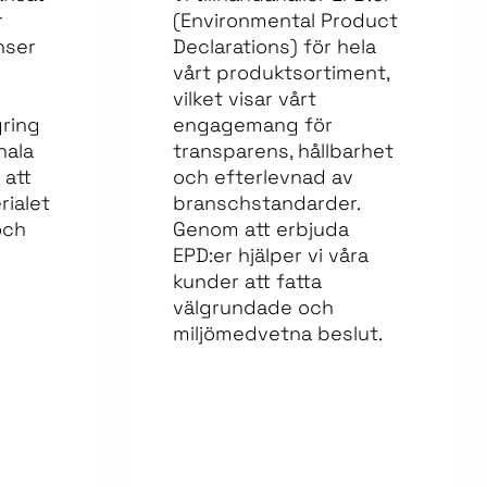
r
(Environmental Product
nser
Declarations) för hela
vårt produktsortiment,
vilket visar vårt
gring
engagemang för
nala
transparens, hållbarhet
 att
och efterlevnad av
rialet
branschstandarder.
och
Genom att erbjuda
EPD:er hjälper vi våra
kunder att fatta
välgrundade och
miljömedvetna beslut.