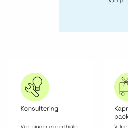
Vårt pro
Konsultering
Kapn
pack
Vi erbjuder experthjälp
Vi ka