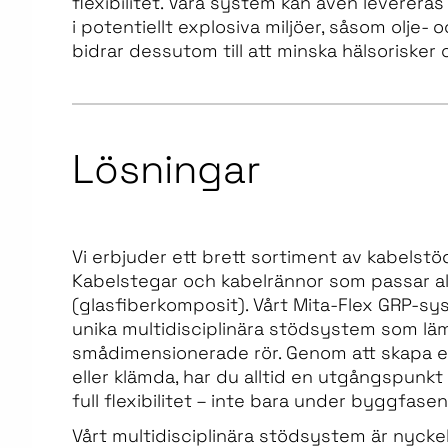
flexibilitet. Våra system kan även leverera
i potentiellt explosiva miljöer, såsom olje- 
bidrar dessutom till att minska hälsorisker 
Lösningar
Vi erbjuder ett brett sortiment av kabelst
Kabelstegar och kabelrännor som passar alla
(glasfiberkomposit). Vårt Mita-Flex GRP-s
unika multidisciplinära stödsystem som lämpa
smådimensionerade rör. Genom att skapa e
eller klämda, har du alltid en utgångspunk
full flexibilitet – inte bara under byggfase
Vårt multidisciplinära stödsystem är nyckeln ti