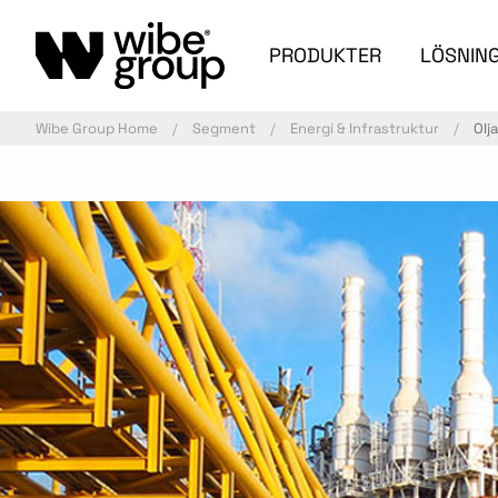
PRODUKTER
LÖSNIN
Wibe Group Home
Segment
Energi & Infrastruktur
Olj