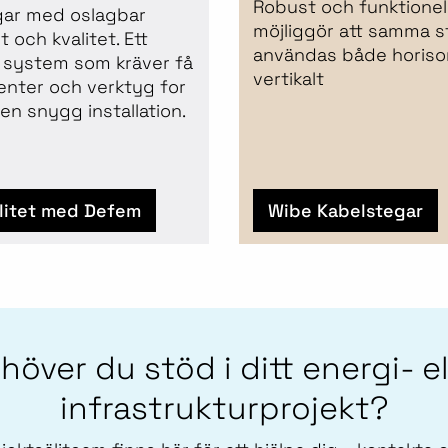
Robust och funktionell,
gar med oslagbar
möjliggör att samma s
 och kvalitet. Ett
användas både horison
t system som kräver få
vertikalt
nter och verktyg for
 en snygg installation.
ilitet med Defem
Wibe Kabelstegar
höver du stöd i ditt energi- el
infrastrukturprojekt?