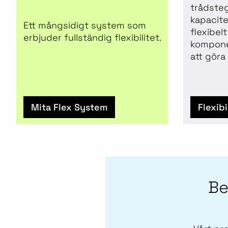
trådste
kapacitet
Ett mångsidigt system som
flexibel
erbjuder fullständig flexibilitet.
kompone
att göra
Mita Flex System
Flexib
Be