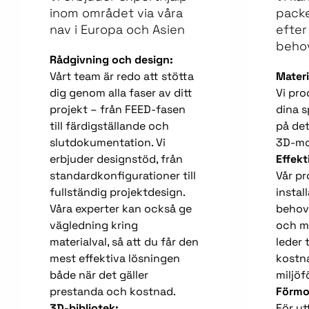
inom området via våra
pack
nav i Europa och Asien
efter
behov
Rådgivning och design:
Vårt team är redo att stötta
Materi
dig genom alla faser av ditt
Vi pro
projekt – från FEED-fasen
dina s
till färdigställande och
på det
slutdokumentation. Vi
3D-mod
erbjuder designstöd, från
Effekt
standardkonfigurationer till
Vår p
fullständig projektdesign.
instal
Våra experter kan också ge
behov
vägledning kring
och mi
materialval, så att du får den
leder t
mest effektiva lösningen
kostn
både när det gäller
miljöf
prestanda och kostnad.
Förmo
3D-bibliotek:
För yt