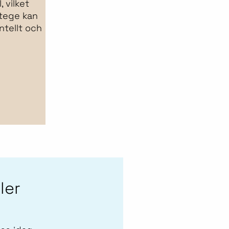
 vilket
tege kan
tellt och
ler