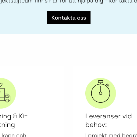
jektsäljteam finns här för att hjälpa dig – kontakta 
Kontakta oss
ing & Kit
Leveranser vid
ning
behov:
n kapa och
I projekt med begr