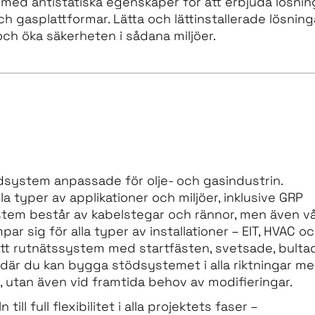
s med antistatiska egenskaper för att erbjuda lösnin
och gasplattformar. Lätta och lättinstallerade lösning
och öka säkerheten i sådana miljöer.
ödsystem anpassade för olje- och gasindustrin.
 typer av applikationer och miljöer, inklusive GRP
ystem består av kabelstegar och rännor, men även v
r sig för alla typer av installationer – EIT, HVAC o
tt rutnätssystem med startfästen, svetsade, bulta
t där du kan bygga stödsystemet i alla riktningar m
n, utan även vid framtida behov av modifieringar.
ll full flexibilitet i alla projektets faser –