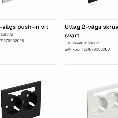
-vägs push-in vit
Uttag 2-vägs skru
svart
1159678
21679003028
E nummer:
1159682
EAN kod:
7321679003066