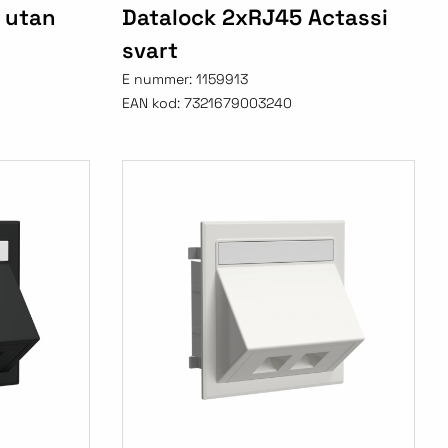
 utan
Datalock 2xRJ45 Actassi
svart
E nummer:
1159913
EAN kod:
7321679003240