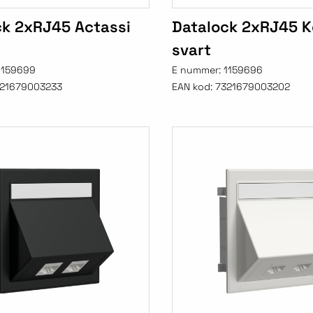
ck 2xRJ45 Actassi
Datalock 2xRJ45 
svart
1159699
E nummer:
1159696
21679003233
EAN kod:
7321679003202