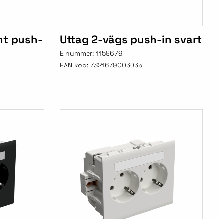
nt push-
Uttag 2-vägs push-in svart
E nummer:
1159679
EAN kod:
7321679003035