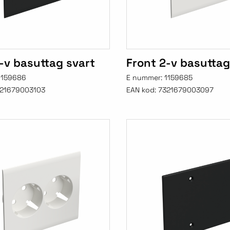
-v basuttag svart
Front 2-v basuttag
1159686
E nummer:
1159685
21679003103
EAN kod:
7321679003097