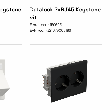
Keystone
Datalock 2xRJ45 Keystone
vit
E nummer:
1159695
EAN kod:
7321679003196