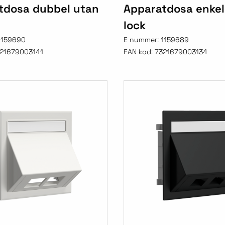
tdosa dubbel utan
Apparatdosa enkel
lock
1159690
E nummer:
1159689
21679003141
EAN kod:
7321679003134