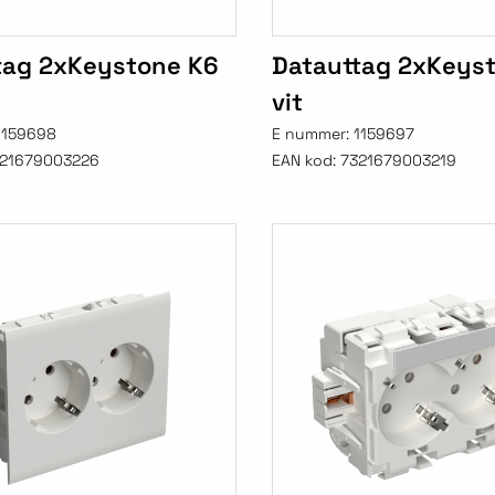
tag 2xKeystone K6
Datauttag 2xKeys
vit
1159698
E nummer:
1159697
21679003226
EAN kod:
7321679003219