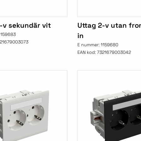
-v sekundär vit
Uttag 2-v utan fro
in
1159683
21679003073
E nummer:
1159680
EAN kod:
7321679003042