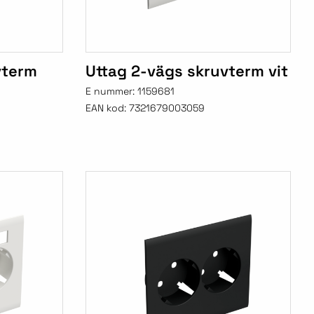
vterm
Uttag 2-vägs skruvterm vit
E nummer:
1159681
EAN kod:
7321679003059