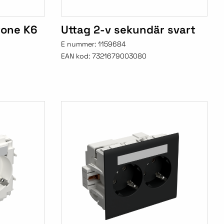
tone K6
Uttag 2-v sekundär svart
E nummer:
1159684
EAN kod:
7321679003080