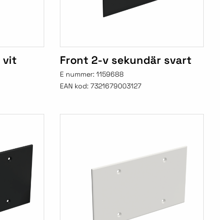
 vit
Front 2-v sekundär svart
E nummer:
1159688
EAN kod:
7321679003127