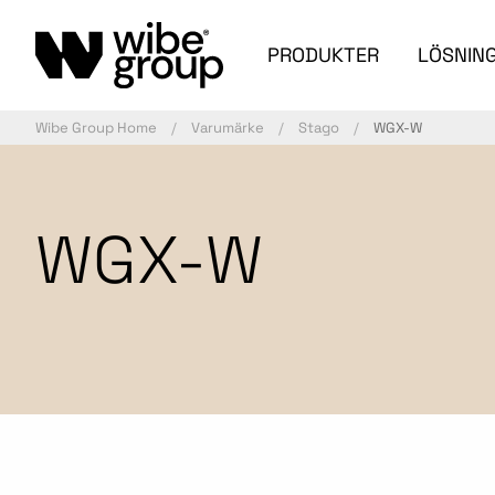
PRODUKTER
LÖSNIN
Wibe Group Home
Varumärke
Stago
WGX-W
WGX-W