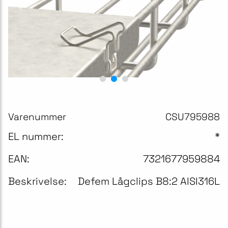
Varenummer
CSU795988
EL nummer:
*
EAN:
7321677959884
Beskrivelse:
Defem Lågclips B8:2 AISI316L