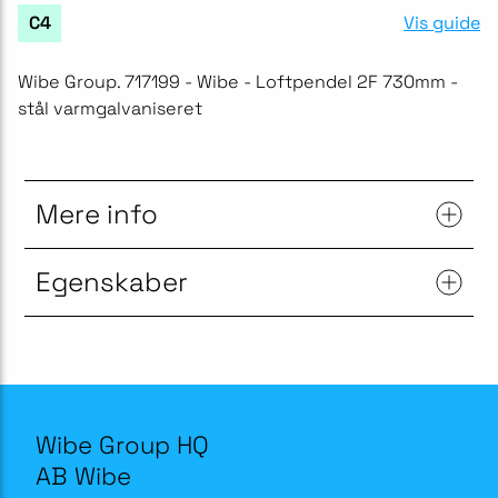
Vis guide
C4
Wibe Group. 717199 - Wibe - Loftpendel 2F 730mm -
stål varmgalvaniseret
Mere info
Egenskaber
Wibe Group HQ
AB Wibe