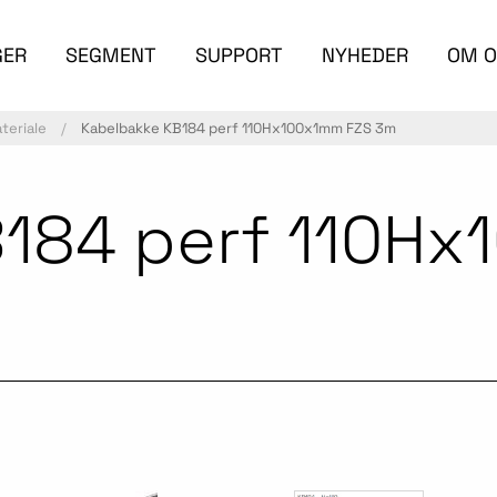
GER
SEGMENT
SUPPORT
NYHEDER
OM O
eriale
Kabelbakke KB184 perf 110Hx100x1mm FZS 3m
B184 perf 110H