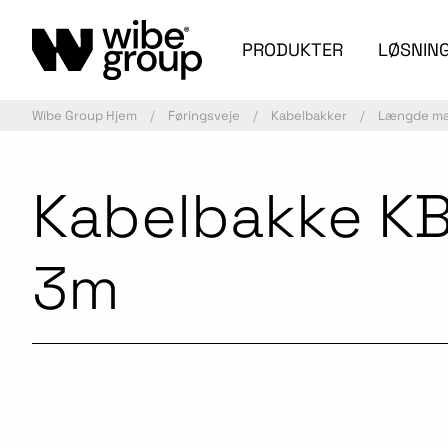
PRODUKTER
LØSNIN
Wibe Group Hjem
Føringsveje
Kabelbakker
Længde mat
Kabelbakke K
3m
Kommercialiseret