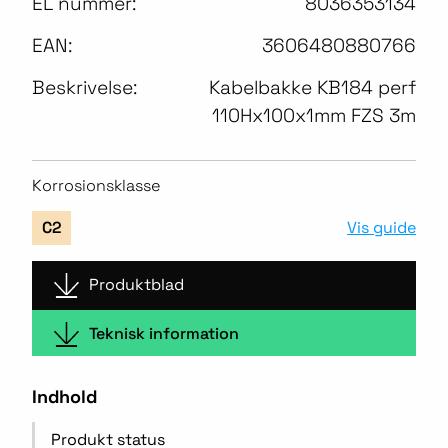
EL nummer:
8036353134
EAN:
3606480880766
Beskrivelse:
Kabelbakke KB184 perf
110Hx100x1mm FZS 3m
Korrosionsklasse
Vis guide
C2
Produktblad
Teknisk information
Indhold
Produkt status