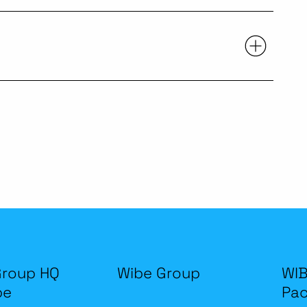
Group HQ
Wibe Group
WIB
be
Pac