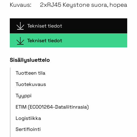
Kuvaus:
2xRJ45 Keystone suora, hopea
Tekniset tiedot
Tekniset tiedot
Sisällysluettelo
Tuotteen tila
Tuotekuvaus
Tyyppi
ETIM (EC001264-Dataliitinrasia)
Logistiikka
Sertifiointi