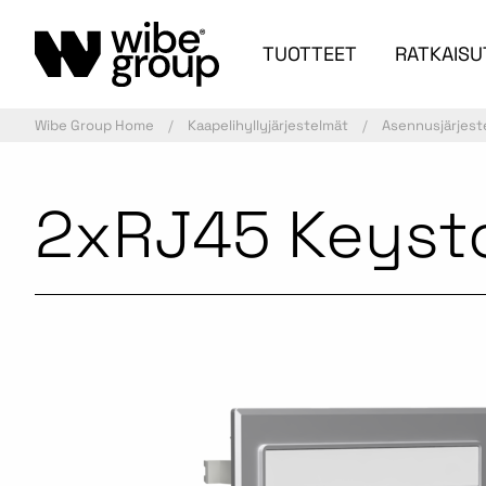
TUOTTEET
RATKAISU
Wibe Group Home
Kaapelihyllyjärjestelmät
Asennusjärjest
2xRJ45 Keysto
Kaupallinen