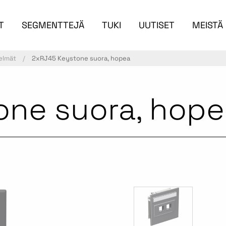
T
SEGMENTTEJÄ
TUKI
UUTISET
MEISTÄ
elmät
2xRJ45 Keystone suora, hopea
ne suora, hope