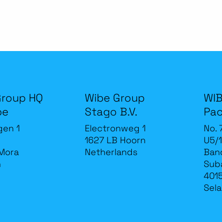
Group HQ
Wibe Group
WIB
be
Stago B.V.
Pac
gen 1
Electronweg 1
No. 
1627 LB Hoorn
U5/1
Mora
Netherlands
Band
n
Sub
4015
Sela