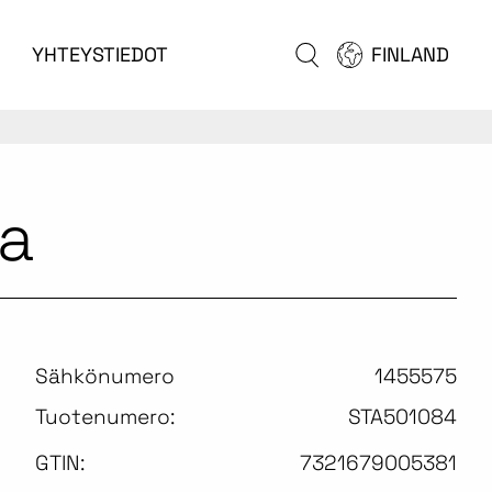
YHTEYSTIEDOT
FINLAND
a
Sähkönumero
1455575
Tuotenumero:
STA501084
GTIN:
7321679005381