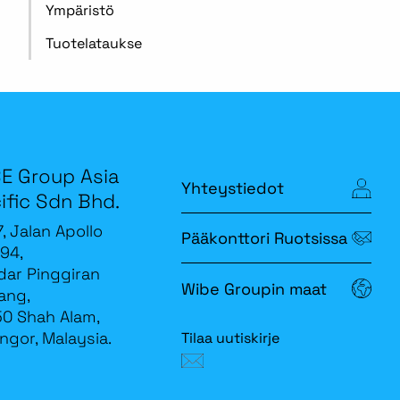
Ympäristö
Tuotelataukse
E Group Asia
Yhteystiedot
ific Sdn Bhd.
7, Jalan Apollo
Pääkonttori Ruotsissa
94,
ar Pinggiran
Wibe Groupin maat
ang,
0 Shah Alam,
ngor, Malaysia.
Tilaa uutiskirje