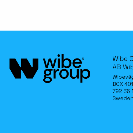
Wibe 
AB Wi
Wibevä
BOX 401
792 36 
Swede