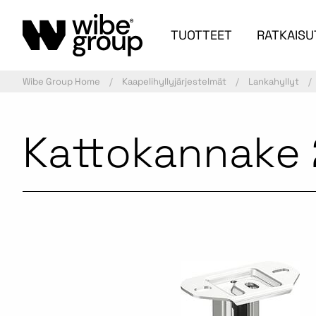
TUOTTEET
RATKAISU
Wibe Group Home
Kaapelihyllyjärjestelmät
Lankahyllyt
Kattokannake
Kaupallinen