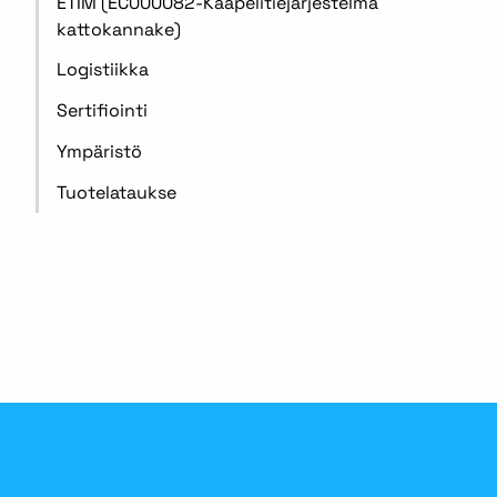
ETIM (EC000082-Kaapelitiejärjestelmä
kattokannake)
Logistiikka
Sertifiointi
Ympäristö
Tuotelataukse