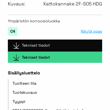
Kuvaus:
Kattokannake 2F-505 HDG
Ympäristön korroosioluokka
Näytä opas
C4
Tekniset tiedot
Tekniset tiedot
Sisällysluettelo
Tuotteen tila
Tuotekuvaus
Tyyppi