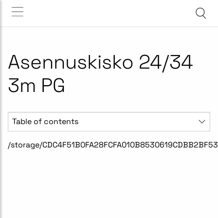
Asennuskisko 24/34
3m PG
Table of contents
/storage/CDC4F51B0FA28FCFA010B8530619CDBB2BF53A