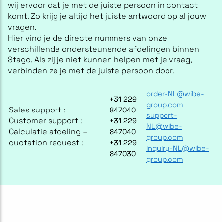
wij ervoor dat je met de juiste persoon in contact
komt. Zo krijg je altijd het juiste antwoord op al jouw
vragen.
Hier vind je de directe nummers van onze
verschillende ondersteunende afdelingen binnen
Stago. Als zij je niet kunnen helpen met je vraag,
verbinden ze je met de juiste persoon door.
order-NL@wibe-
+31 229
group.com
Sales support :
847040
support-
Customer support :
+31 229
NL@wibe-
Calculatie afdeling –
847040
group.com
quotation request :
+31 229
inquiry-NL@wibe-
847030
group.com