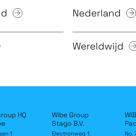
nd
Nederland
Wereldwijd
Group HQ
Wibe Group
WIB
be
Stago B.V.
Pac
gen 1
Electronweg 1
No. 