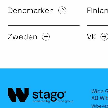
Denemarken
Finla
Zweden
VK
Wibe 
AB Wi
Wibevä