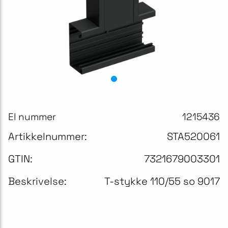
El nummer
1215436
Artikkelnummer:
STA520061
GTIN:
7321679003301
Beskrivelse:
T-stykke 110/55 so 9017