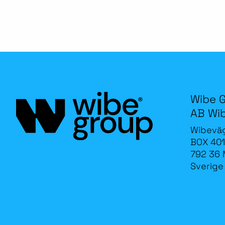
Wibe 
AB Wi
Wibevä
BOX 401
792 36 
Sverige