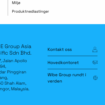
Miljø
Produktnedlastinger
E Group Asia
Kontakt oss
ific Sdn Bhd.
7, Jalan Apollo
Hovedkontoret
94,
ar Pinggiran
Wibe Group rundt i
ang,
verden
0 Shah Alam,
ngor, Malaysia.