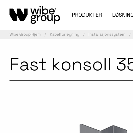
PRODUKTER
LØSNIN
Wibe Group Hjem
Kabelforlegning
Installasjonssystem
Fast konsoll 
Aktiv artikkel