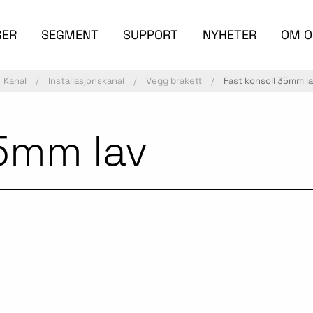
GER
SEGMENT
SUPPORT
NYHETER
OM O
Kanal
Installasjonskanal
Vegg brakett
Fast konsoll 35mm l
35mm lav