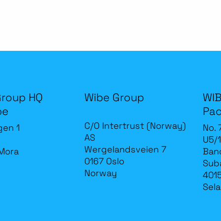
Group HQ
Wibe Group
WIB
be
Pac
C/O Intertrust (Norway)
gen 1
No. 
AS
U5/1
Wergelandsveien 7
Mora
Band
0167 Oslo
Sub
Norway
4015
Sela