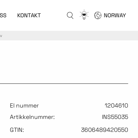
Go
SS
KONTAKT
NORWAY
to
configurator
av
El nummer
1204610
Artikkelnummer:
INS55035
GTIN:
3606489420550