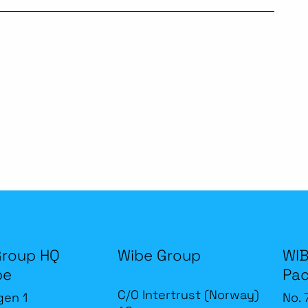
Group HQ
Wibe Group
WIB
be
Pac
C/O Intertrust (Norway)
gen 1
No. 