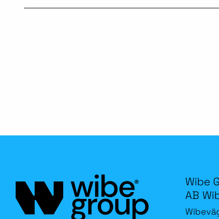
Wibe 
AB Wi
Wibevä