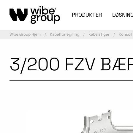
PRODUKTER
LØSNIN
Wibe Group Hjem
Kabelforlegning
Kabelstiger
Konsoll
3/200 FZV BÆ
Aktiv artikkel