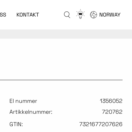
Go
SS
KONTAKT
NORWAY
to
configurator
El nummer
1356052
Artikkelnummer:
720762
GTIN:
7321677207626