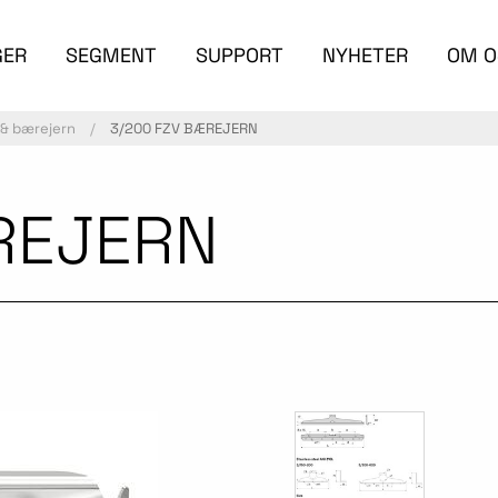
GER
SEGMENT
SUPPORT
NYHETER
OM O
 & bærejern
3/200 FZV BÆREJERN
REJERN