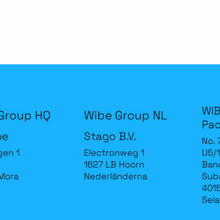
WIB
Group HQ
Wibe Group NL
Pac
be
Stago B.V.
No. 
gen 1
Electronweg 1
U5/1
1627 LB Hoorn
Band
Mora
Nederländerna
Sub
4015
Sela