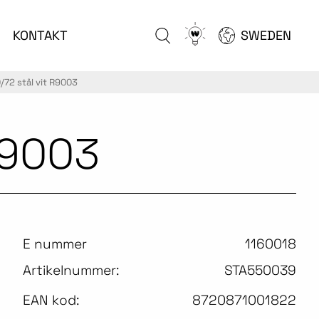
Go
KONTAKT
SWEDEN
to
configurator
/72 stål vit R9003
R9003
E nummer
1160018
Artikelnummer:
STA550039
EAN kod:
8720871001822