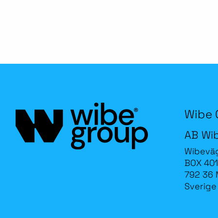
Wibe 
AB Wi
Wibevä
BOX 401
792 36 
Sverige