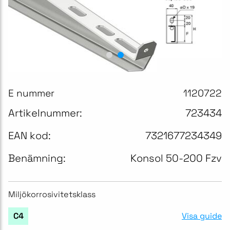
E nummer
1120722
Artikelnummer:
723434
EAN kod:
7321677234349
Benämning:
Konsol 50-200 Fzv
Miljökorrosivitetsklass
Visa guide
C4