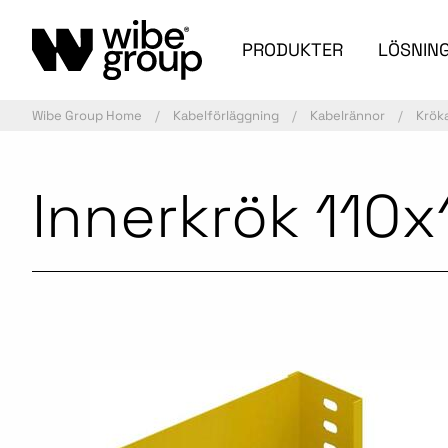
PRODUKTER
LÖSNIN
Wibe Group Home
Kabelförläggning
Kabelrännor
Krök
Innerkrök 110
Aktiv artikel