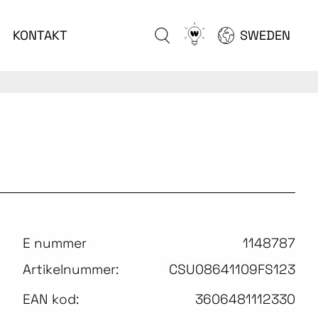
Go
KONTAKT
SWEDEN
to
configurator
E nummer
1148787
Artikelnummer:
CSU08641109FS123
EAN kod:
3606481112330