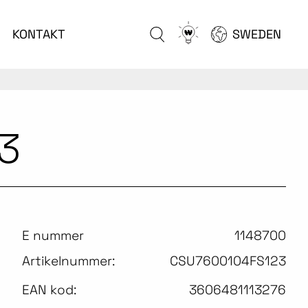
Go
KONTAKT
SWEDEN
to
configurator
3
E nummer
1148700
Artikelnummer:
CSU7600104FS123
EAN kod:
3606481113276