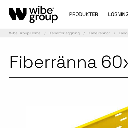
PRODUKTER
LÖSNIN
Wibe Group Home
Kabelförläggning
Kabelrännor
Läng
Fiberränna 60
Aktiv artikel