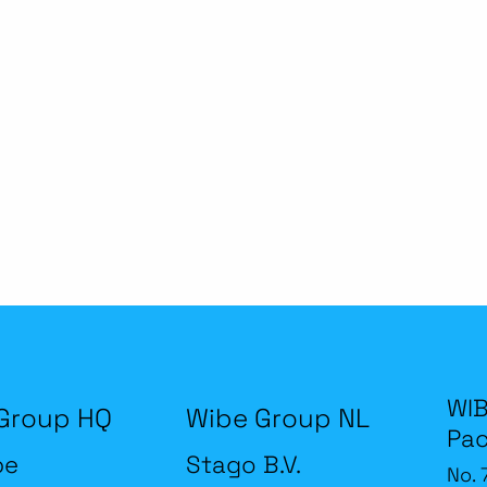
WIB
Group HQ
Wibe Group NL
Pac
be
Stago B.V.
No. 