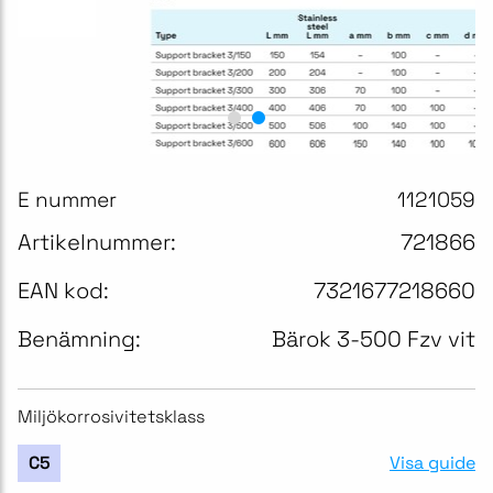
E nummer
1121059
Artikelnummer:
721866
EAN kod:
7321677218660
Benämning:
Bärok 3-500 Fzv vit
Miljökorrosivitetsklass
Visa guide
C5