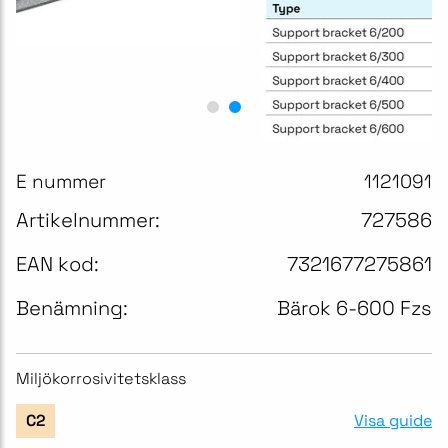
E nummer
1121091
Artikelnummer:
727586
EAN kod:
7321677275861
Benämning:
Bärok 6-600 Fzs
Miljökorrosivitetsklass
Visa guide
C2