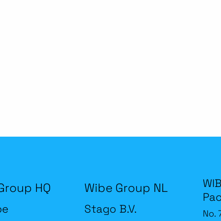
WIB
Group HQ
Wibe Group NL
Pac
be
Stago B.V.
No. 