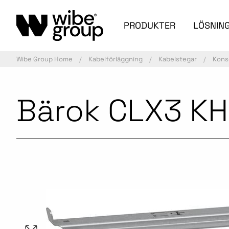
PRODUKTER
LÖSNIN
Wibe Group Home
Kabelförläggning
Kabelstegar
Kons
Bärok CLX3 K
Aktiv artikel