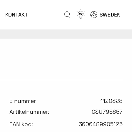
Go
KONTAKT
SWEDEN
to
configurator
E nummer
1120328
Artikelnummer:
CSU795657
EAN kod:
3606489905125