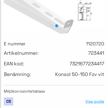
E nummer
1120720
Artikelnummer:
723441
EAN kod:
7321677234417
Benämning:
Konsol 50-150 Fzv vit
Miljökorrosivitetsklass
Visa guide
C5