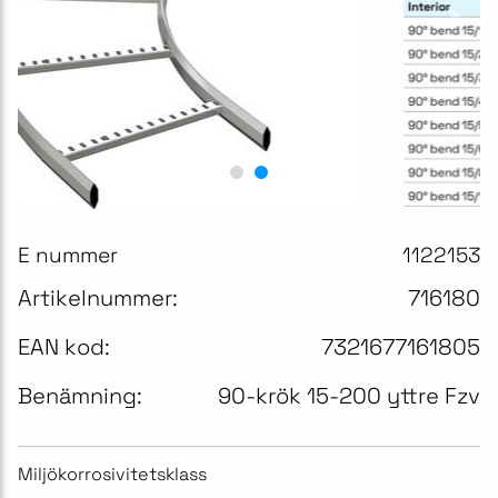
E nummer
1122153
Artikelnummer:
716180
EAN kod:
7321677161805
Benämning:
90-krök 15-200 yttre Fzv
Miljökorrosivitetsklass