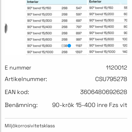
E nummer
1120012
Artikelnummer:
CSU795278
EAN kod:
3606480692628
Benämning:
90-krök 15-400 inre Fzs vit
Miljökorrosivitetsklass