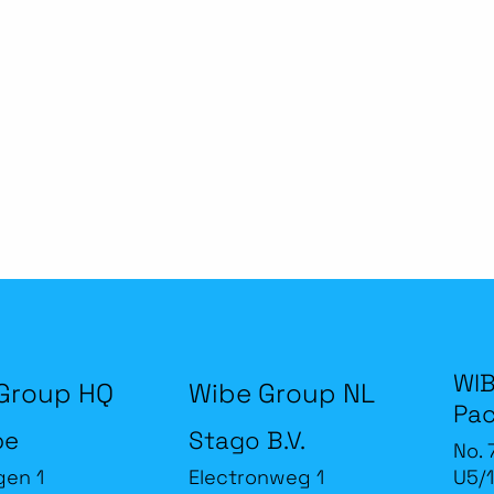
WIB
Group HQ
Wibe Group NL
Pac
be
Stago B.V.
No. 
gen 1
Electronweg 1
U5/1