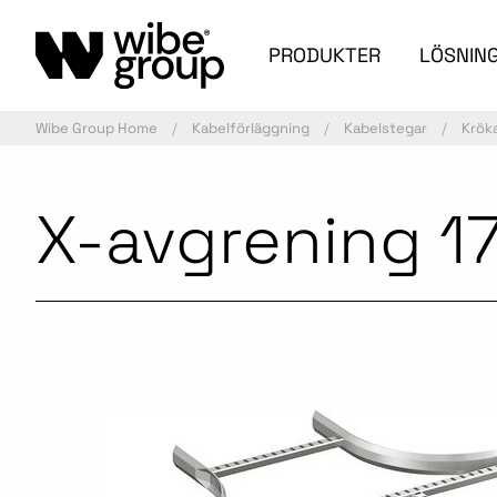
PRODUKTER
LÖSNIN
Wibe Group Home
Kabelförläggning
Kabelstegar
Krök
X-avgrening 1
Aktiv artikel