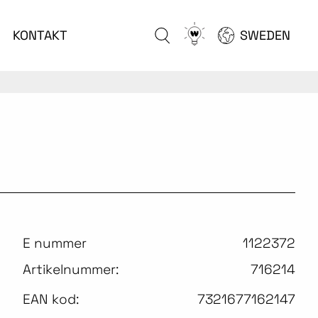
Go
KONTAKT
SWEDEN
to
configurator
E nummer
1122372
Artikelnummer:
716214
EAN kod:
7321677162147