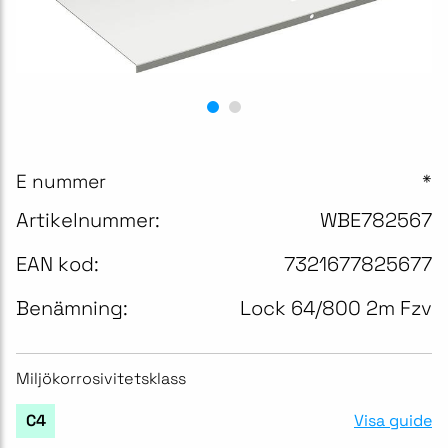
E nummer
*
Artikelnummer:
WBE782567
EAN kod:
7321677825677
Benämning:
Lock 64/800 2m Fzv
Miljökorrosivitetsklass
Visa guide
C4