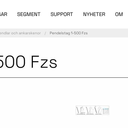
GAR
SEGMENT
SUPPORT
NYHETER
OM
endlar och ankarskenor
Pendelstag 1-500 Fzs
500 Fzs