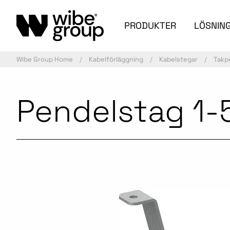
PRODUKTER
LÖSNIN
Wibe Group Home
Kabelförläggning
Kabelstegar
Takp
Pendelstag 1-
Aktiv artikel