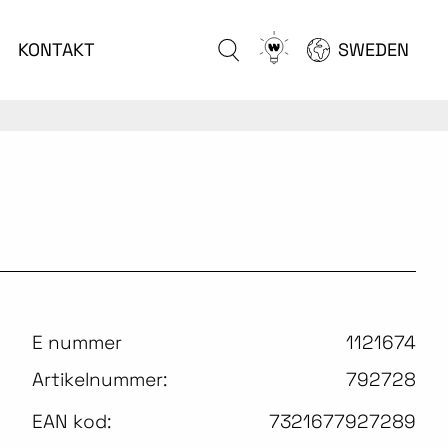
Go
KONTAKT
SWEDEN
to
configurator
E nummer
1121674
Artikelnummer:
792728
EAN kod:
7321677927289