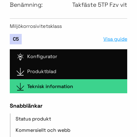
Benämning:
Takfäste 5TP Fzv vit
Miljökorrosivitetsklass
Visa guide
C5
Konfigurator
Produktblad
Teknisk information
Snabblänkar
Status produkt
Kommersiellt och webb