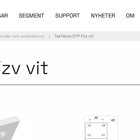
GAR
SEGMENT
SUPPORT
NYHETER
OM
endlar och ankarskenor
Takfäste 5TP Fzv vit
zv vit