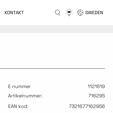
Go
KONTAKT
SWEDEN
to
configurator
E nummer
1121619
Artikelnummer:
716295
EAN kod:
7321677162956