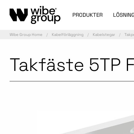
PRODUKTER
LÖSNIN
Wibe Group Home
Kabelförläggning
Kabelstegar
Takp
Takfäste 5TP F
Aktiv artikel