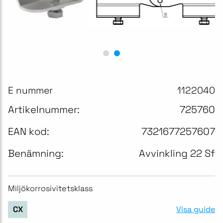
E nummer
1122040
Artikelnummer:
725760
EAN kod:
7321677257607
Benämning:
Avvinkling 22 Sf
Miljökorrosivitetsklass
Visa guide
CX