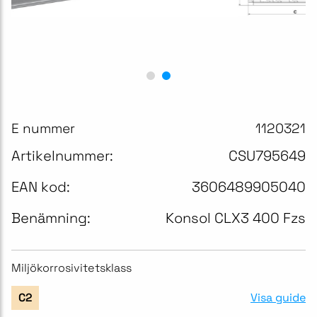
E nummer
1120321
Artikelnummer:
CSU795649
EAN kod:
3606489905040
Benämning:
Konsol CLX3 400 Fzs
Miljökorrosivitetsklass
Visa guide
C2