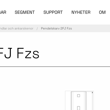
GAR
SEGMENT
SUPPORT
NYHETER
OM
ndlar och ankarskenor
Pendelskarv 2FJ Fzs
FJ Fzs