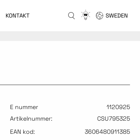
Go
KONTAKT
SWEDEN
to
configurator
E nummer
1120925
Artikelnummer:
CSU795325
EAN kod:
3606480911385