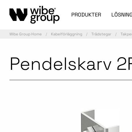
PRODUKTER
LÖSNIN
Wibe Group Home
Kabelförläggning
Trådstegar
Takpe
Pendelskarv 2
Aktiv artikel