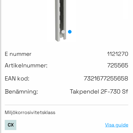
E nummer
1121270
Artikelnummer:
725565
EAN kod:
7321677255658
Benämning:
Takpendel 2F-730 Sf
Miljökorrosivitetsklass
Visa guide
CX