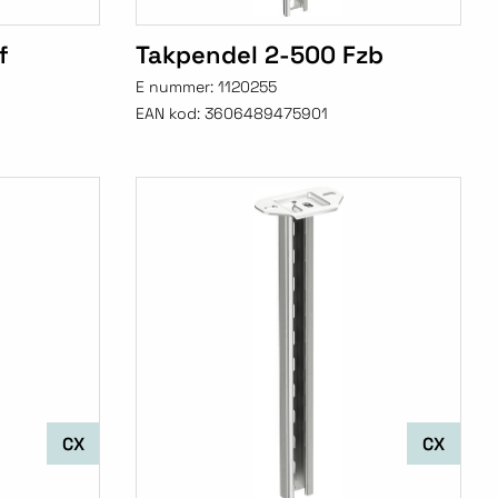
f
Takpendel 2-500 Fzb
E nummer:
1120255
EAN kod:
3606489475901
CX
CX