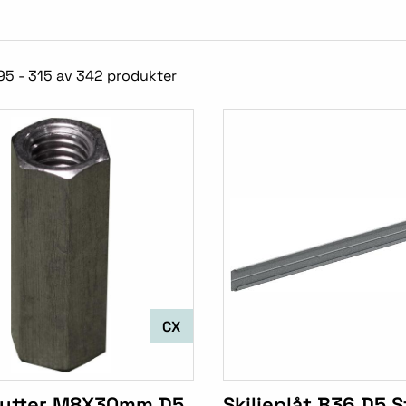
95 - 315 av 342 produkter
CX
utter M8X30mm D5
Skiljeplåt B36 D5 S