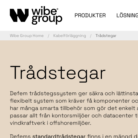
PRODUKTER
LÖSNIN
Wibe Group Home
Kabelförläggning
Trådstegar
Trådstegar
Defem trådstegssystem ger säkra och lättinstal
flexibelt system som kräver få komponenter och
har många smarta tillbehör som gör det enkelt at
passar allt från kontorsmiljöer och datacenter 
vindkraftverk i offshoremiljöer.
Defems
standardtrådstegar
finns i en mängd d