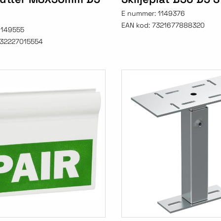
E nummer:
1149376
EAN kod:
7321677888320
1149555
32227015554