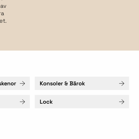
 av
ra
et.
skenor
Konsoler & Bärok
Lock