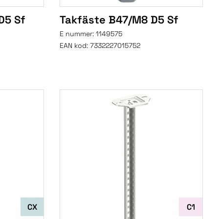
D5 Sf
Takfäste B47/M8 D5 Sf
E nummer:
1149575
EAN kod:
7332227015752
CX
C1