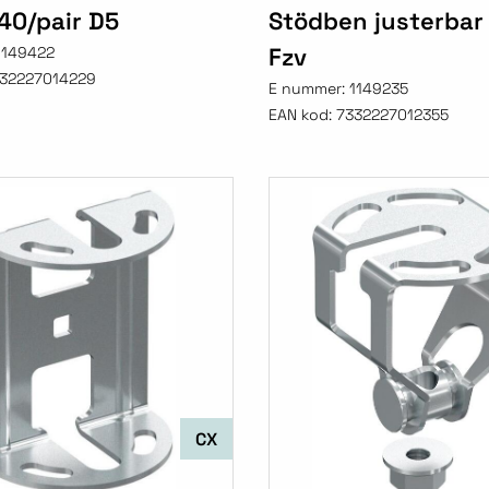
40/pair D5
Stödben justerbar
Fzv
1149422
32227014229
E nummer:
1149235
EAN kod:
7332227012355
CX