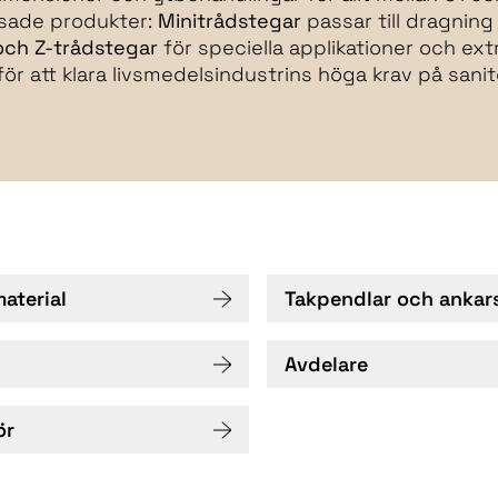
ssade produkter:
Minitrådstegar
passar till dragning
 och Z-trådstegar
för speciella applikationer och ext
ör att klara livsmedelsindustrins höga krav på sanit
aterial
Takpendlar och ankar
Avdelare
ör