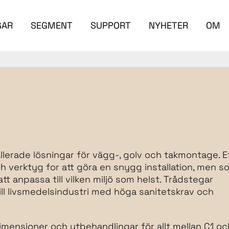
GAR
SEGMENT
SUPPORT
NYHETER
OM
lerade lösningar för vägg-, golv och takmontage. E
 verktyg for att göra en snygg installation, men s
t anpassa till vilken miljö som helst. Trådstegar
till livsmedelsindustri med höga sanitetskrav och
imensioner och ytbehandlingar för allt mellan C1 oc