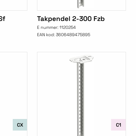
Sf
Takpendel 2-300 Fzb
E nummer:
1120254
EAN kod:
3606489475895
CX
C1