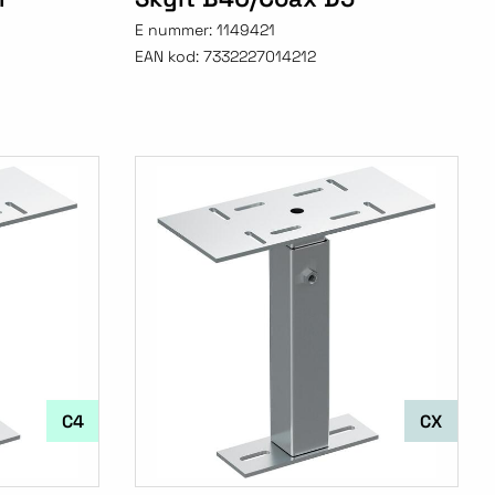
E nummer:
1149421
EAN kod:
7332227014212
C4
CX