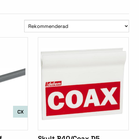
CX
f
Skylt B40/Coax D5