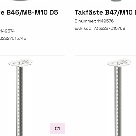
te B46/M8-M10 D5
Takfäste B47/M10 
E nummer:
1149576
EAN kod:
7332227015769
1149574
32227015745
C1