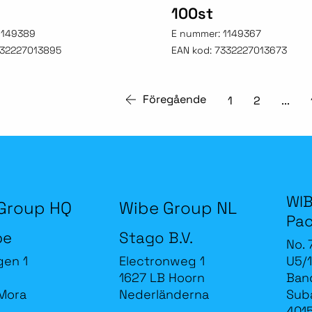
100st
1149389
E nummer:
1149367
32227013895
EAN kod:
7332227013673
Föregående
1
2
...
WIB
Group HQ
Wibe Group NL
Pac
be
Stago B.V.
No. 
gen 1
Electronweg 1
U5/1
1627 LB Hoorn
Band
Mora
Nederländerna
Sub
4015