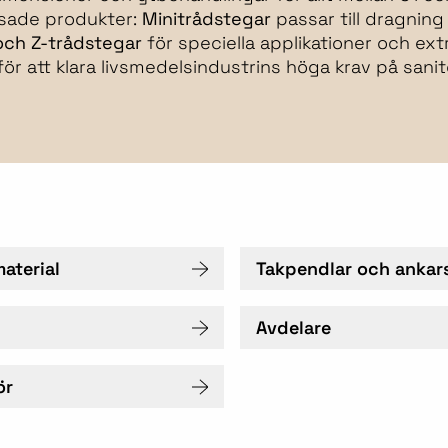
ssade produkter:
Minitrådstegar
passar till dragning
 och Z-trådstegar
för speciella applikationer och ext
ör att klara livsmedelsindustrins höga krav på sanit
aterial
Takpendlar och ankar
Avdelare
ör