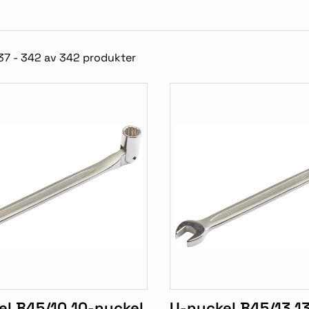
37 - 342 av 342 produkter
el B45/10 10-nyckel
U-nyckel B45/13 1