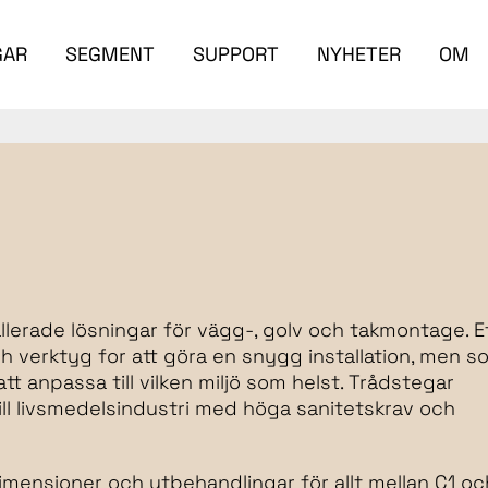
GAR
SEGMENT
SUPPORT
NYHETER
OM
lerade lösningar för vägg-, golv och takmontage. E
 verktyg for att göra en snygg installation, men s
t anpassa till vilken miljö som helst. Trådstegar
till livsmedelsindustri med höga sanitetskrav och
imensioner och ytbehandlingar för allt mellan C1 oc