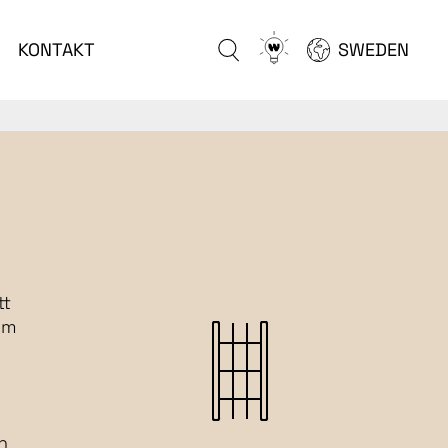
Go
KONTAKT
SWEDEN
to
configurator
tt
om
h