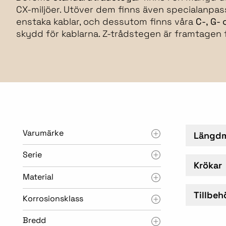
CX-miljöer. Utöver dem finns även specialanpa
enstaka kablar, och dessutom finns våra
C-, G-
skydd för kablarna. Z-trådstegen är framtagen f
Varumärke
Längdm
Serie
Krökar
Material
Tillbeh
Korrosionsklass
Bredd