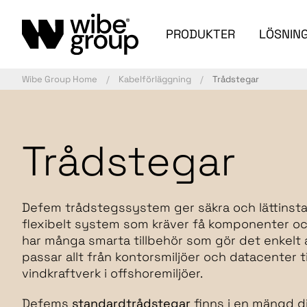
PRODUKTER
LÖSNIN
Wibe Group Home
Kabelförläggning
Trådstegar
Trådstegar
Defem trådstegssystem ger säkra och lättinstal
flexibelt system som kräver få komponenter och
har många smarta tillbehör som gör det enkelt at
passar allt från kontorsmiljöer och datacenter 
vindkraftverk i offshoremiljöer.
Defems
standardtrådstegar
finns i en mängd d