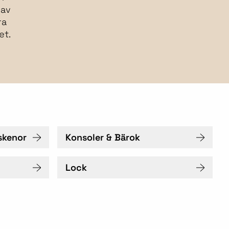
 av
ra
et.
skenor
Konsoler & Bärok
Lock