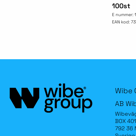
100st
E nummer:
EAN kod:
73
Wibe 
AB Wi
Wibevä
BOX 401
792 36 
Sverige