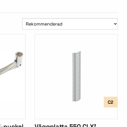
C2
3-nyckel
Väggplatta 550 CLX³