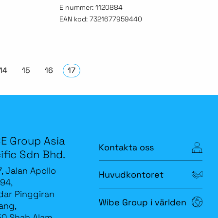
E nummer:
1120884
EAN kod:
7321677959440
14
15
16
17
E Group Asia
Kontakta oss
ific Sdn Bhd.
7, Jalan Apollo
Huvudkontoret
94,
ar Pinggiran
Wibe Group i världen
ang,
0 Shah Alam,