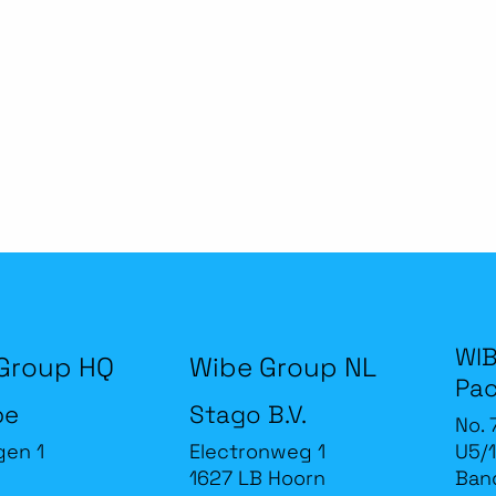
WIB
Group HQ
Wibe Group NL
Pac
be
Stago B.V.
No. 
gen 1
Electronweg 1
U5/1
1627 LB Hoorn
Band