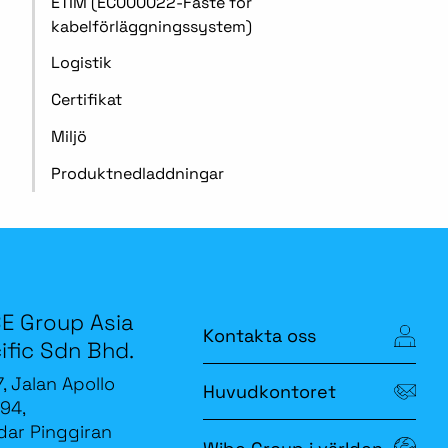
ETIM (EC000022-Fäste för
kabelförläggningssystem)
Logistik
Certifikat
Miljö
Produktnedladdningar
E Group Asia
Kontakta oss
ific Sdn Bhd.
7, Jalan Apollo
Huvudkontoret
94,
ar Pinggiran