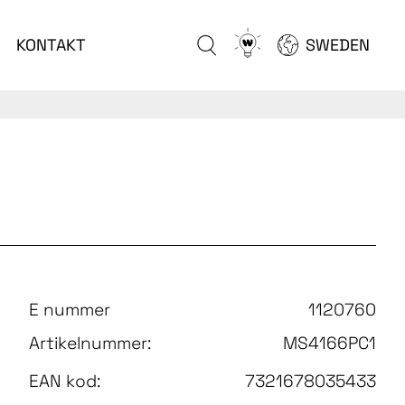
Go
KONTAKT
SWEDEN
to
configurator
E nummer
1120760
Artikelnummer:
MS4166PC1
EAN kod:
7321678035433