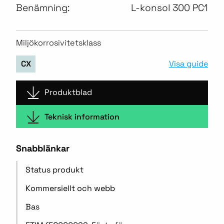
Benämning:
L-konsol 300 PC1
Miljökorrosivitetsklass
Visa guide
CX
Produktblad
Teknisk information
Snabblänkar
Status produkt
Kommersiellt och webb
Bas