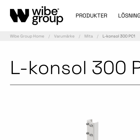
PRODUKTER
LÖSNIN
Wibe Group Home
Varumärke
Mita
L-konsol 300 PC1
L-konsol 300 
Aktiv artikel