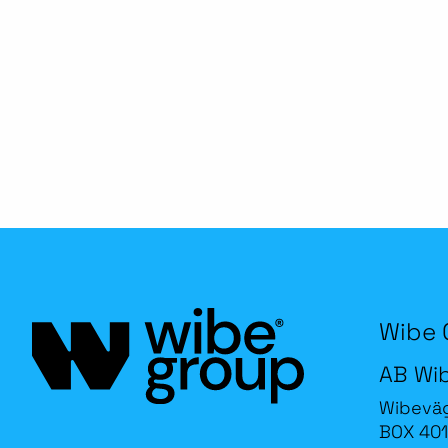
Wibe 
AB Wi
Wibevä
BOX 401