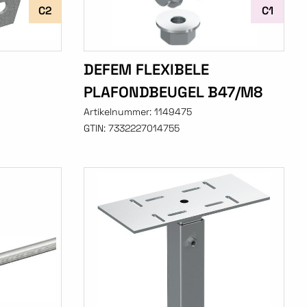
C2
C1
DEFEM FLEXIBELE
PLAFONDBEUGEL B47/M8
Artikelnummer:
1149475
GTIN:
7332227014755