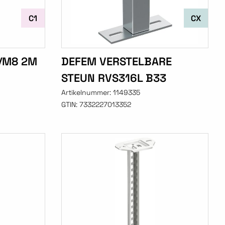
C1
CX
/M8 2M
DEFEM VERSTELBARE
STEUN RVS316L B33
Artikelnummer:
1149335
GTIN:
7332227013352