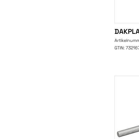
DAKPLA
Artikelnum
GTIN:
73216