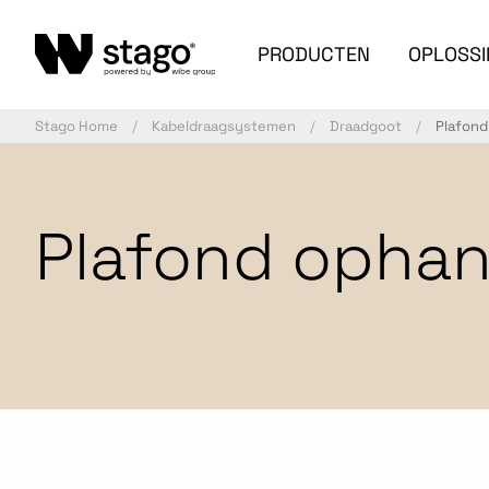
PRODUCTEN
OPLOSS
Stago Home
Kabeldraagsystemen
Draadgoot
Plafond
Plafond ophang