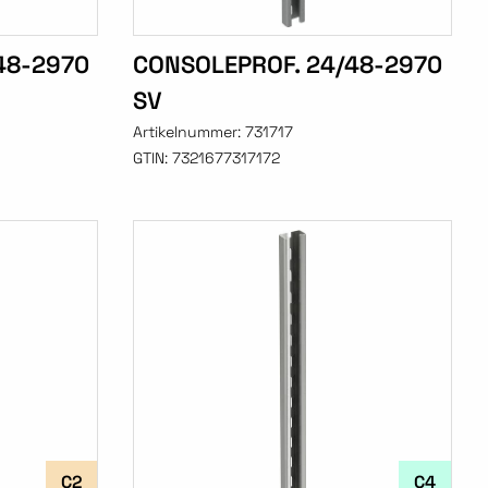
48-2970
CONSOLEPROF. 24/48-2970
SV
Artikelnummer:
731717
GTIN:
7321677317172
C2
C4