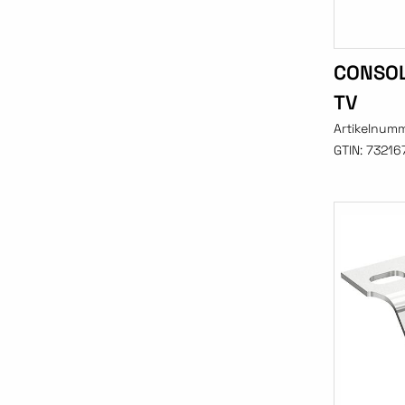
CONSOL
TV
Artikelnum
GTIN:
73216