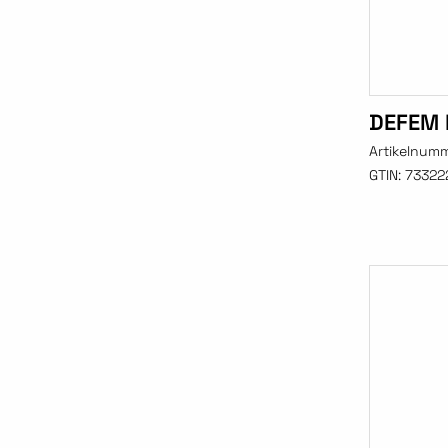
DEFEM 
Artikelnum
GTIN:
73322