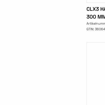
CLX3 H
300 MM
Artikelnum
GTIN:
3606