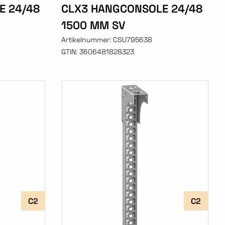
E 24/48
CLX3 HANGCONSOLE 24/48
1500 MM SV
Artikelnummer:
CSU795638
GTIN:
3606481828323
C2
C2