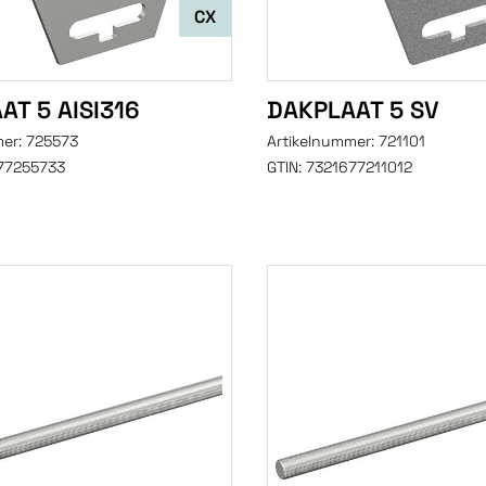
CX
AT 5 AISI316
DAKPLAAT 5 SV
mer:
725573
Artikelnummer:
721101
77255733
GTIN:
7321677211012