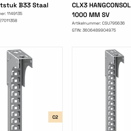
tstuk B33 Staal
CLX3 HANGCONSOL
1000 MM SV
mer:
1149135
27011358
Artikelnummer:
CSU795636
GTIN:
3606489904975
C2