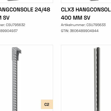
ANGCONSOLE 24/48
CLX3 HANGCONSOL
 SV
400 MM SV
mer:
CSU795632
Artikelnummer:
CSU795633
489904937
GTIN:
3606489904944
C2