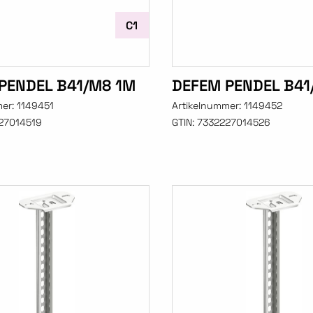
C1
PENDEL B41/M8 1M
DEFEM PENDEL B41
mer:
1149451
Artikelnummer:
1149452
27014519
GTIN:
7332227014526