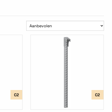
C2
C2