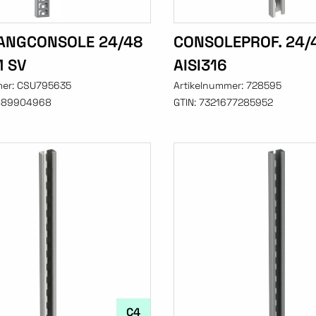
ANGCONSOLE 24/48
CONSOLEPROF. 24/
 SV
AISI316
mer:
CSU795635
Artikelnummer:
728595
489904968
GTIN:
7321677285952
C4