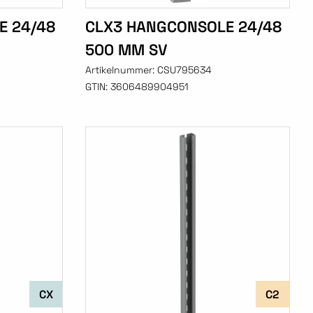
E 24/48
CLX3 HANGCONSOLE 24/48
500 MM SV
Artikelnummer:
CSU795634
GTIN:
3606489904951
CX
C2