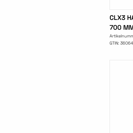
CLX3 H
700 MM
Artikelnum
GTIN:
3606