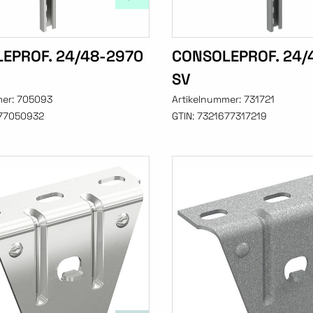
EPROF. 24/48-2970
CONSOLEPROF. 24/
SV
mer:
705093
Artikelnummer:
731721
77050932
GTIN:
7321677317219