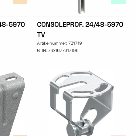
48-5970
CONSOLEPROF. 24/48-5970
TV
Artikelnummer:
731719
GTIN:
7321677317196