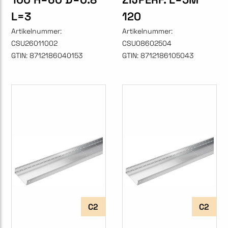
L=3
120
Artikelnummer:
Artikelnummer:
CSU26011002
CSU08602504
GTIN:
8712186040153
GTIN:
8712186105043
C2
C2