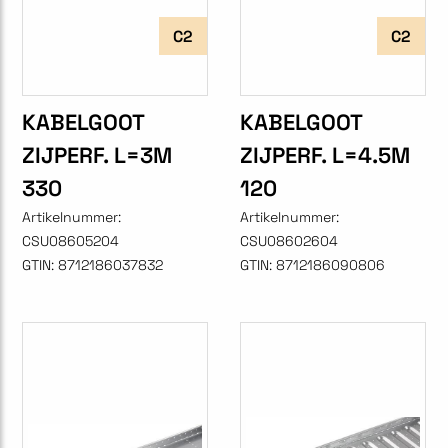
C2
C2
KABELGOOT
KABELGOOT
ZIJPERF. L=3M
ZIJPERF. L=4.5M
330
120
Artikelnummer:
Artikelnummer:
CSU08605204
CSU08602604
GTIN:
8712186037832
GTIN:
8712186090806