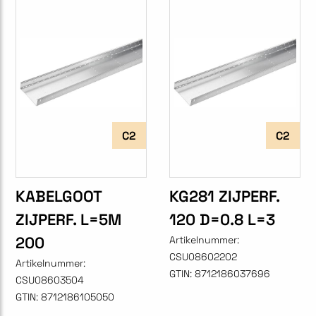
C2
C2
KABELGOOT
KG281 ZIJPERF.
ZIJPERF. L=5M
120 D=0.8 L=3
200
Artikelnummer:
CSU08602202
Artikelnummer:
GTIN:
8712186037696
CSU08603504
GTIN:
8712186105050