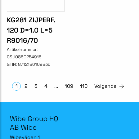
KG281 ZIJPERF.
120 D=1.0 L=5
R9016/70
Artikelnummer:
CSU0860254916
GTIN:
8712186109836
1
2
3
4
...
109
110
Volgende
Wibe Group HQ
AB Wibe
Wibevägen 1