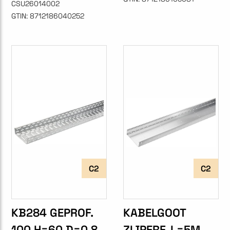
CSU26014002
GTIN:
8712186040252
C2
C2
KB284 GEPROF.
KABELGOOT
100 H=60 D=0.8
ZIJPERF. L=5M