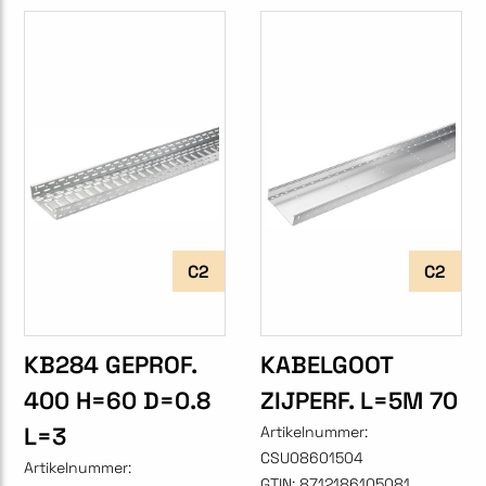
C2
C2
KB284 GEPROF.
KABELGOOT
400 H=60 D=0.8
ZIJPERF. L=5M 70
L=3
Artikelnummer:
CSU08601504
Artikelnummer:
GTIN:
8712186105081