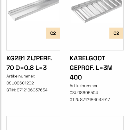
C2
C2
KG281 ZIJPERF.
KABELGOOT
70 D=0.8 L=3
GEPROF. L=3M
400
Artikelnummer:
CSU08601202
Artikelnummer:
GTIN:
8712186037634
CSU08606504
GTIN:
8712186037917