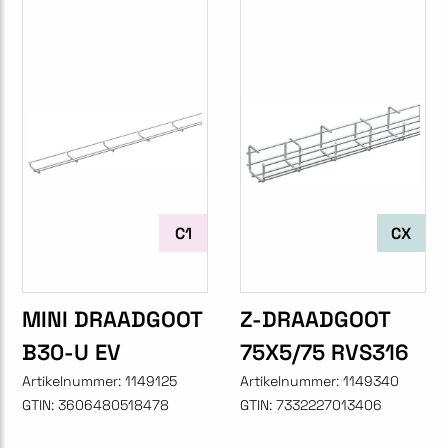
C1
CX
MINI DRAADGOOT
Z-DRAADGOOT
B30-U EV
75X5/75 RVS316
Artikelnummer:
1149125
Artikelnummer:
1149340
GTIN:
3606480518478
GTIN:
7332227013406