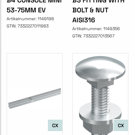
B4 CONSOLE MINI
B3 FITTING WITH
53-75MM EV
BOLT & NUT
AISI316
Artikelnummer:
1149198
GTIN:
7332227011983
Artikelnummer:
1149356
GTIN:
7332227013567
CX
CX