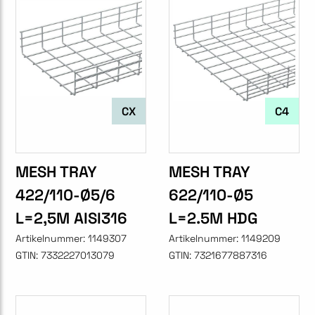
CX
C4
MESH TRAY
MESH TRAY
422/110-Ø5/6
622/110-Ø5
L=2,5M AISI316
L=2.5M HDG
Artikelnummer:
1149307
Artikelnummer:
1149209
GTIN:
7332227013079
GTIN:
7321677887316