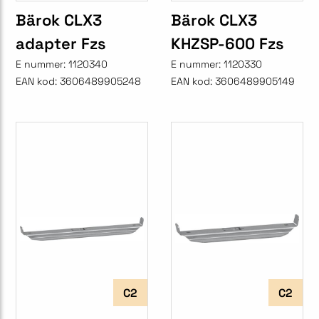
Bärok CLX3
Bärok CLX3
adapter Fzs
KHZSP-600 Fzs
E nummer:
1120340
E nummer:
1120330
EAN kod:
3606489905248
EAN kod:
3606489905149
C2
C2