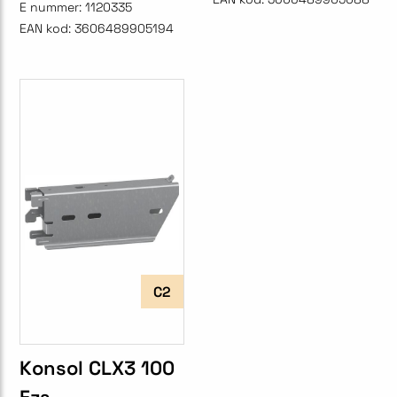
E nummer:
1120335
EAN kod:
3606489905194
C2
Konsol CLX3 100