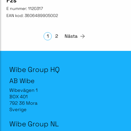
Fzs
E nummer:
1120317
EAN kod:
3606489905002
1
2
Nästa
Wibe Group HQ
AB Wibe
Wibevägen 1
BOX 401
792 36 Mora
Sverige
Wibe Group NL