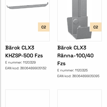
C2
C2
Bärok CLX3
Bärok CLX3
KHZSP-500 Fzs
Ränna-100/40
Fzs
E nummer:
1120329
EAN kod:
3606489905132
E nummer:
1120325
EAN kod:
3606489905095