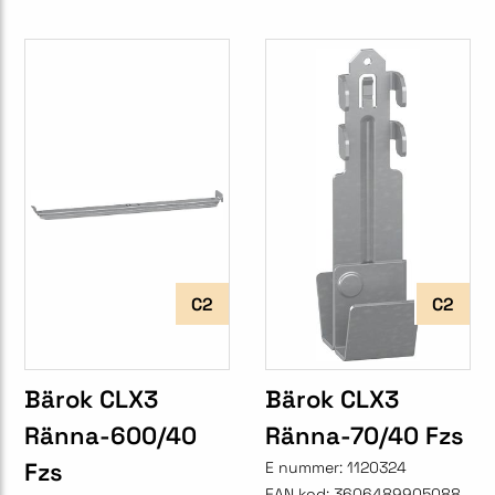
C2
C2
Bärok CLX3
Bärok CLX3
Ränna-600/40
Ränna-70/40 Fzs
Fzs
E nummer:
1120324
EAN kod:
3606489905088