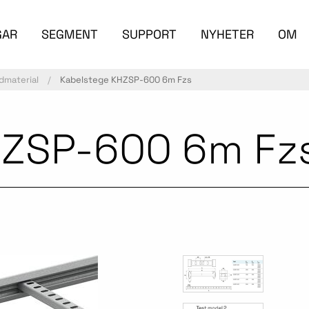
GAR
SEGMENT
SUPPORT
NYHETER
OM
dmaterial
Kabelstege KHZSP-600 6m Fzs
HZSP-600 6m Fz