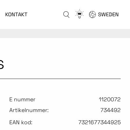
Go
KONTAKT
SWEDEN
to
configurator
s
E nummer
1120072
Artikelnummer:
734492
EAN kod:
7321677344925