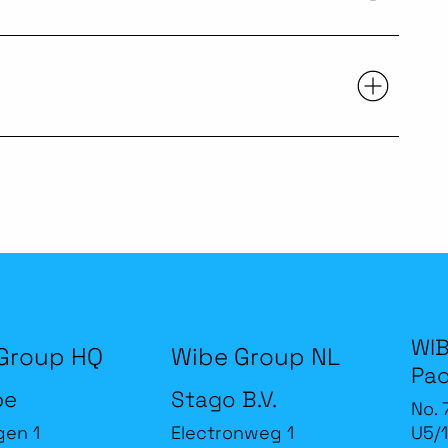
WIB
Group HQ
Wibe Group NL
Pac
be
Stago B.V.
No. 
gen 1
Electronweg 1
U5/1