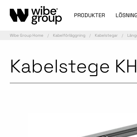
PRODUKTER
LÖSNIN
Wibe Group Home
Kabelförläggning
Kabelstegar
Läng
Kabelstege K
Aktiv artikel