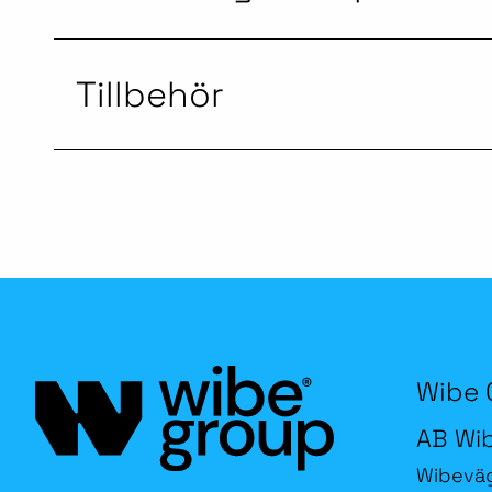
Tillbehör
Wibe 
AB Wi
Wibevä