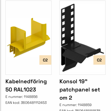
C2
C2
Kabelnedföring
Konsol 19"
50 RAL1023
patchpanel set
om 2
E nummer:
1148856
EAN kod:
3606481112453
E nummer:
1148859
EAN kod:
3606481111838