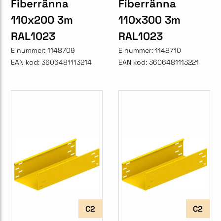
Fiberränna
Fiberränna
110x200 3m
110x300 3m
RAL1023
RAL1023
E nummer:
1148709
E nummer:
1148710
EAN kod:
3606481113214
EAN kod:
3606481113221
C2
C2