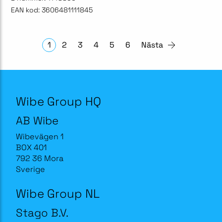
EAN kod:
3606481111845
1
2
3
4
5
6
Nästa
Wibe Group HQ
AB Wibe
Wibevägen 1
BOX 401
792 36 Mora
Sverige
Wibe Group NL
Stago B.V.