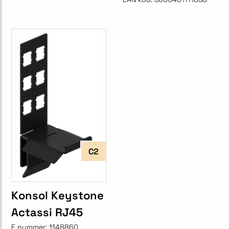
C2
Konsol Keystone
Actassi RJ45
E nummer:
1148860