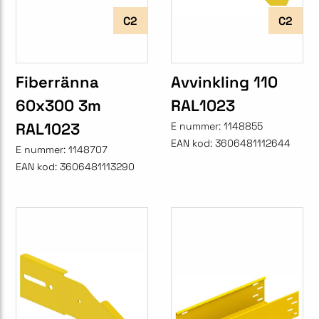
C2
C2
Fiberränna
Avvinkling 110
60x300 3m
RAL1023
RAL1023
E nummer:
1148855
EAN kod:
3606481112644
E nummer:
1148707
EAN kod:
3606481113290