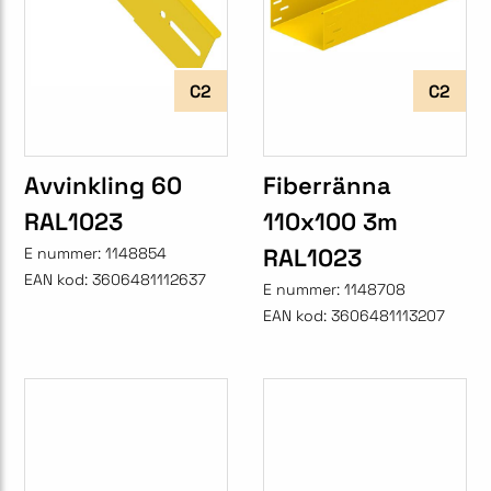
C2
C2
Avvinkling 60
Fiberränna
RAL1023
110x100 3m
RAL1023
E nummer:
1148854
EAN kod:
3606481112637
E nummer:
1148708
EAN kod:
3606481113207